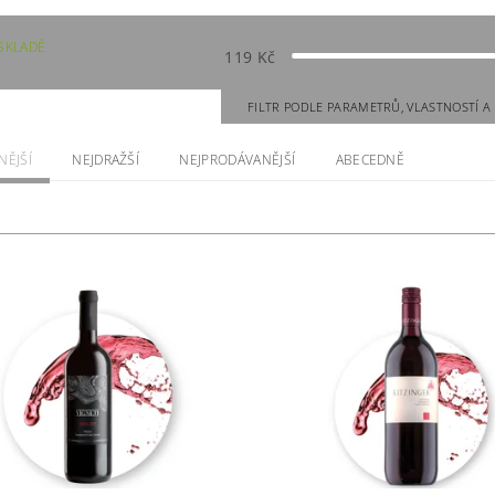
SKLADĚ
119
Kč
FILTR PODLE PARAMETRŮ, VLASTNOSTÍ 
NĚJŠÍ
NEJDRAŽŠÍ
NEJPRODÁVANĚJŠÍ
ABECEDNĚ