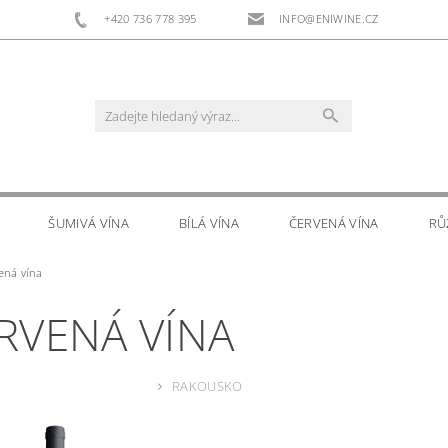
+420 736 778 395
INFO@ENIWINE.CZ
ŠUMIVÁ VÍNA
BÍLÁ VÍNA
ČERVENÁ VÍNA
RŮ
ená vína
RS
DOPLŇKOVÝ PRODEJ
KONTAKTY
RVENÁ VÍNA
RAKOUSKO