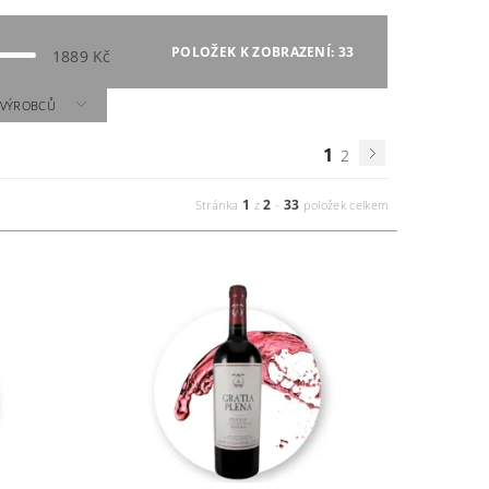
POLOŽEK K ZOBRAZENÍ:
33
1889
Kč
A VÝROBCŮ
1
2
1
2
33
Stránka
z
-
položek celkem