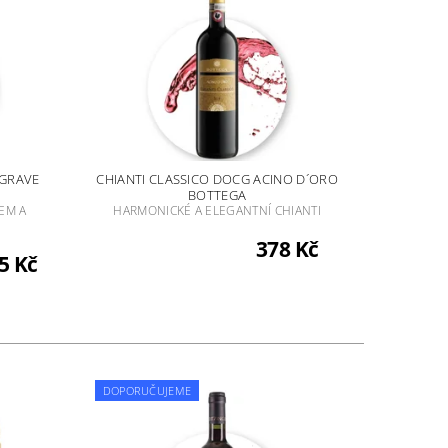
 GRAVE
CHIANTI CLASSICO DOCG ACINO D´ORO
BOTTEGA
EM A
HARMONICKÉ A ELEGANTNÍ CHIANTI
378 Kč
5 Kč
DOPORUČUJEME