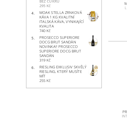
BEZ CUKRU
M
295 Kč
L
MOAK STELLA ZRNKOVÁ
KÁVA 1 KG KVALITNÍ
ITALSKÁ KÁVA, VYNIKAJÍCÍ
KVALITA
740 Kč
PROSECCO SUPERIORE
DOCG BRUT SANDÀN
NOVINKA!! PROSECCO
SUPERIORE DOCG BRUT
SANDÀN
319 Kč
RIESLING EXKLUSIV SKVĚLÝ
RIESLING, KTERÝ MUSÍTE
MÍT
255 Kč
PR
IN