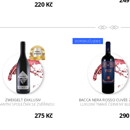
249
220 Kč
DOPORUČUJEME
ZWEIGELT EXKLUSIV
BACCA NERA ROSSO CUVÉE 
ANTNÍ SPOLEČNÍK SE ZVĚŘINOU
LUXUSNÍ TMAVĚ ČERVENÝ BL
275 Kč
290