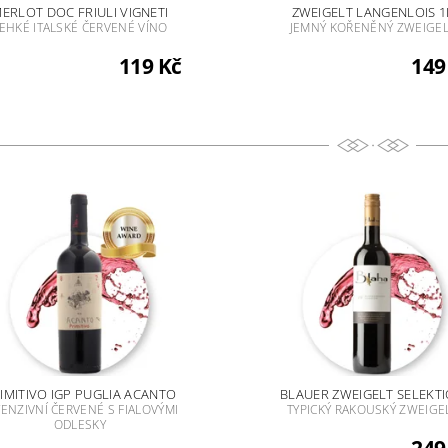
ERLOT DOC FRIULI VIGNETI
ZWEIGELT LANGENLOIS 1
EHKÉ ITALSKÉ ČERVENÉ VÍNO
JEMNÝ KOŘENĚNÝ ZWEIGE
119 Kč
149
IMITIVO IGP PUGLIA ACANTO
BLAUER ZWEIGELT SELEKT
TENZIVNÍ ČERVENÉ S FIALOVÝMI
TYPICKÝ RAKOUSKÝ ZWEIGE
ODLESKY