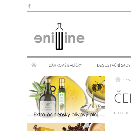
DÁRKOVÉ BALÍČKY
DEGUSTAČNÍ SADY
Červ
SKLENIČKY
KALENDÁŘ AKCÍ
WINE TOU
ČE
ITÁLIE