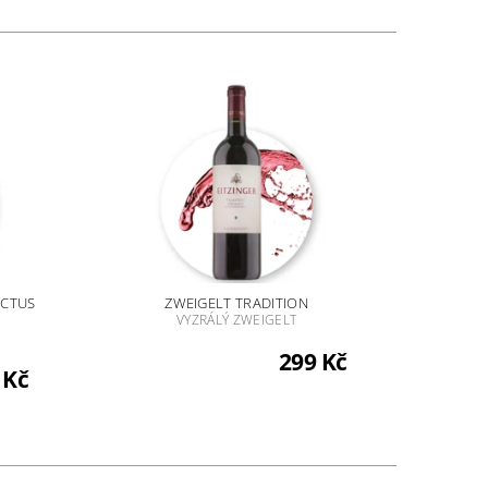
ECTUS
ZWEIGELT TRADITION
VYZRÁLÝ ZWEIGELT
299 Kč
 Kč