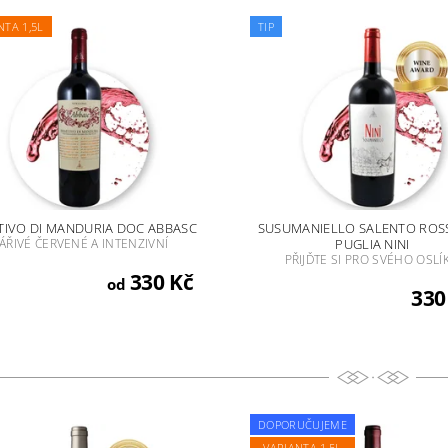
NTA 1,5L
TIP
TIVO DI MANDURIA DOC ABBASC
SUSUMANIELLO SALENTO ROS
ÁŘIVÉ ČERVENÉ A INTENZIVNÍ
PUGLIA NINI
PŘIJĎTE SI PRO SVÉHO OSLÍK
330 Kč
od
330
DOPORUČUJEME
VARIANTA 1,5L