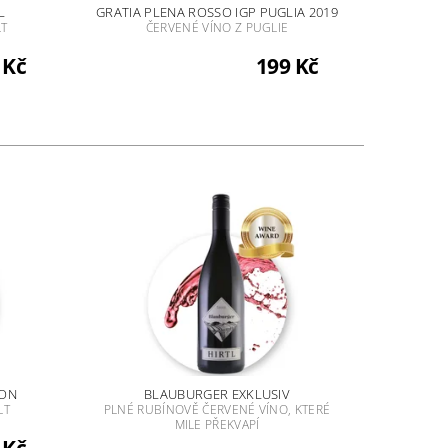
L
GRATIA PLENA ROSSO IGP PUGLIA 2019
LT
ČERVENÉ VÍNO Z PUGLIE
 Kč
199 Kč
ION
BLAUBURGER EXKLUSIV
LT
PLNÉ RUBÍNOVĚ ČERVENÉ VÍNO, KTERÉ
MILE PŘEKVAPÍ