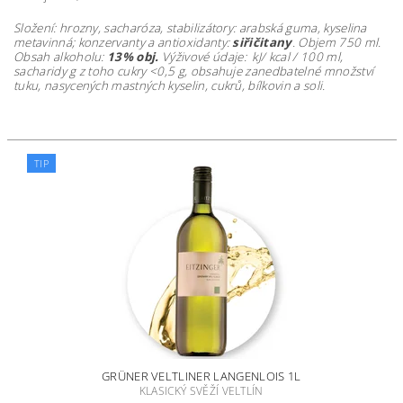
Složení: hrozny, sacharóza, stabilizátory: arabská guma, kyselina
metavinná; konzervanty a antioxidanty:
siřičitany
.
Objem 750 ml.
Obsah alkoholu:
13% obj.
Výživové údaje: kJ/ kcal / 100 ml,
sacharidy g z toho cukry <0,5 g, obsahuje zanedbatelné množství
tuku, nasycených mastných kyselin, cukrů, bílkovin a soli.
TIP
GRÜNER VELTLINER LANGENLOIS 1L
KLASICKÝ SVĚŽÍ VELTLÍN