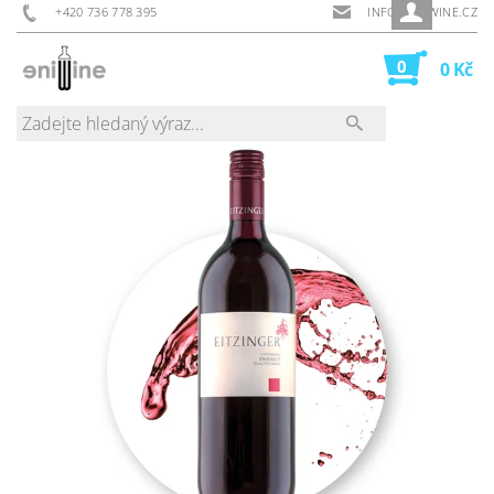
+420 736 778 395
INFO@ENIWINE.CZ
0
0 Kč