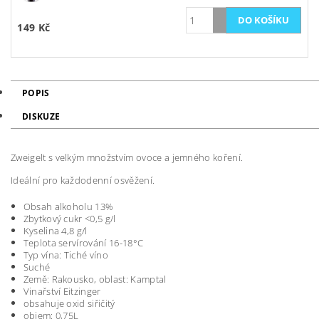
149 Kč
POPIS
DISKUZE
Zweigelt s velkým množstvím ovoce a jemného koření.
Ideální pro každodenní osvěžení.
Obsah alkoholu 13%
Zbytkový cukr <0,5 g/l
Kyselina 4,8 g/l
Teplota servírování 16-18°C
Typ vína: Tiché víno
Suché
Země: Rakousko, oblast: Kamptal
Vinařství Eitzinger
obsahuje oxid siřičitý
objem: 0,75L