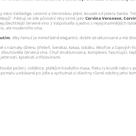
y mezi Valdadige, Lessinií a Veronskou plání, kousek od jezera Garda. Toto
sklepů“. Pěstují se zde původní révy vinné jako
Corvina Veronese, Corvi
šlechtilejší červené víno z Valpolicella a jedno z nejvýznamnějších italsk
ho, ale moderního vína.
nutím
, díky čemuž je mimořádně elegantní, dobře strukturované a má dlo
 s náznaky džemu (třešeň, švestka), kakaa, tabáku, lékořice a čajových lís
ro dlouhověká červená vína. Chuť strukturovaná, komplexní, fascinující, te
mnosti, kyselosti a tříslovinami.
ězí pečeni, roštěnce, plátkům hovězího masa, filetu (v krustě nebo s pe
 pomalu usrkávané po jídle a vychutnat si všechny různé odstíny jeho k