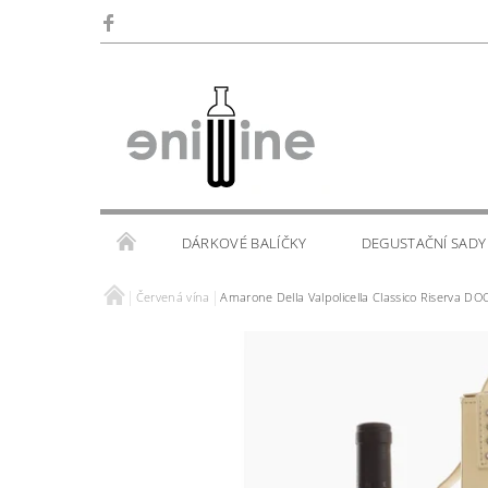
DÁRKOVÉ BALÍČKY
DEGUSTAČNÍ SADY
Červená vína
Amarone Della Valpolicella Classico Riserva DO
SKLENIČKY
KALENDÁŘ AKCÍ
WINE TOU