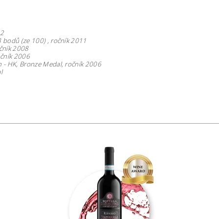
2
 bodů (ze 100) ,
ročník 2011
očník
2008
očník 2006
n - HK,
Bronze Medal,
ročník
2006
l