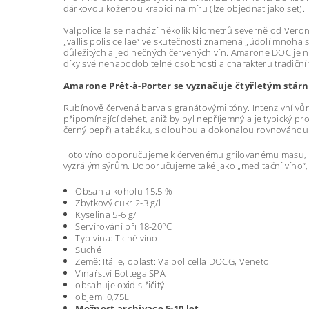
dárkovou koženou krabici na míru (lze objednat jako set).
Valpolicella se nachází několik kilometrů severně od Veron
„vallis polis cellae“ ve skutečnosti znamená „údolí mnoha 
důležitých a jedinečných červených vín. Amarone DOC je neju
díky své nenapodobitelné osobnosti a charakteru tradiční
Amarone Prêt-à-Porter se vyznačuje čtyřletým stár
Rubínově červená barva s granátovými tóny. Intenzivní vůně
připomínající dehet, aniž by byl nepříjemný a je typický p
černý pepř) a tabáku, s dlouhou a dokonalou rovnováhou je
Toto víno doporučujeme k červenému grilovanému masu, hov
vyzrálým sýrům. Doporučujeme také jako „meditační víno“,
Obsah alkoholu 15,5 %
Zbytkový cukr 2-3 g/l
Kyselina 5-6 g/l
Servírování při 18-20°C
Typ vína: Tiché víno
Suché
Země: Itálie, oblast: Valpolicella DOCG, Veneto
Vinařství Bottega SPA
obsa
huje oxid siřičitý
objem: 0,75L
Možnost archivace 5-10 let