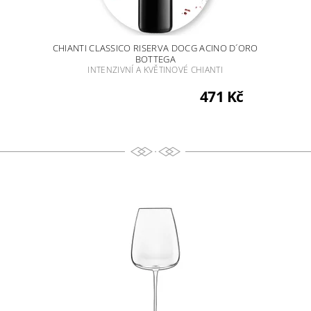
CHIANTI CLASSICO RISERVA DOCG ACINO D´ORO
BOTTEGA
INTENZIVNÍ A KVĚTINOVÉ CHIANTI
471 Kč