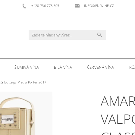
+420 736 778 395
INFO@ENIWINE.CZ
ŠUMIVÁ VÍNA
BÍLÁ VÍNA
ČERVENÁ VÍNA
RŮ
CG Bottega Prêt à Porter 2017
RS
DOPLŇKOVÝ PRODEJ
KONTAKTY
AMAR
VALP