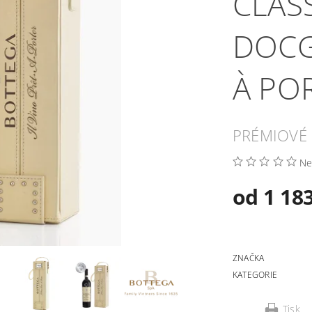
CLAS
DOCG
À PO
PRÉMIOVÉ 
Ne
od 1 18
ZNAČKA
KATEGORIE
Tisk