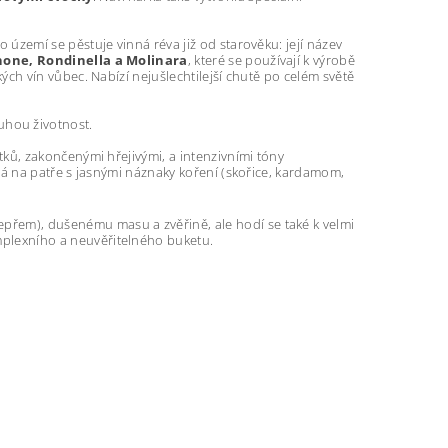
 území se pěstuje vinná réva již od starověku: její název
none, Rondinella
a Molinara
, které se používají k výrobě
ých vín vůbec. Nabízí nejušlechtilejší chutě po celém světě
uhou životnost.
tků, zakončenými hřejivými, a intenzivními tóny
plá na patře s jasnými náznaky koření (skořice, kardamom,
přem), dušenému masu a zvěřině, ale hodí se také k velmi
omplexního a neuvěřitelného buketu.