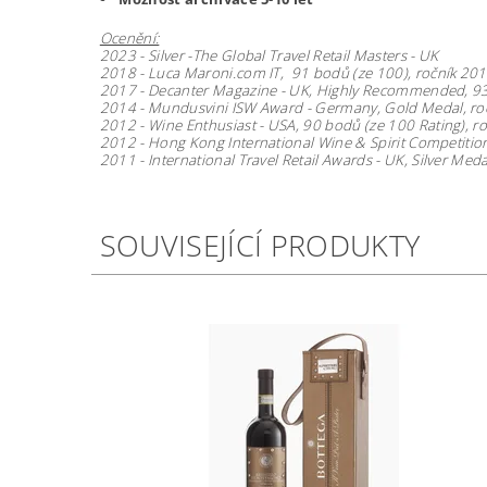
Ocenění:
2023 - Silver -The Global Travel Retail Masters - UK
2018 -
Luca Maroni.com IT,
91 bodů (ze 100), ročník
201
2017 -
Decanter Magazine - UK,
Highly Recommended, 93
2014 -
Mundusvini ISW Award
- Germany,
Gold Medal
, r
2012 -
Wine Enthusiast
- USA,
90 bodů (ze 100 Rating)
, r
2012 -
Hong Kong International
Wine & Spirit Competitio
2011 -
International Travel Retail
Awards - UK
,
Silver Meda
SOUVISEJÍCÍ PRODUKTY