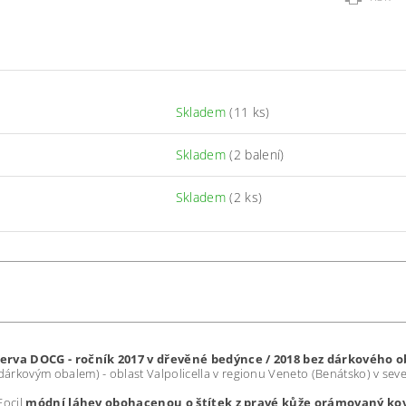
Skladem
(11 ks)
Skladem
(2 balení)
Skladem
(2 ks)
iserva DOCG - ročník 2017 v dřevěné bedýnce / 2018 bez dárkového 
kovým obalem) - oblast Valpolicella v regionu Veneto (Benátsko) v severn
Focil
módní láhev obohacenou o štítek z pravé kůže orámovaný ko