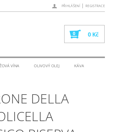
|
PŘIHLÁŠENÍ
REGISTRACE
0
0 Kč
ŽOVÁ VÍNA
OLIVOVÝ OLEJ
KÁVA
ONE DELLA
OLICELLA