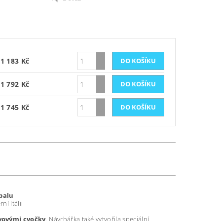
1 183 Kč
1 792 Kč
1 745 Kč
obalu
í Itálii
vovými cvočky
. Návrhářka také vytvořila speciální