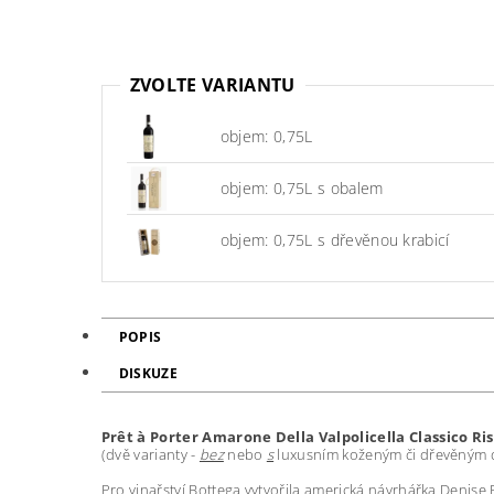
ZVOLTE VARIANTU
objem: 0,75L
objem: 0,75L s obalem
objem: 0,75L s dřevěnou krabicí
POPIS
DISKUZE
Prêt à Porter Amarone Della Valpolicella Classico R
(dvě varianty -
bez
nebo
s
luxusním koženým či dřevěným dár
Pro vinařství Bottega vytvořila americká návrhářka Denise 