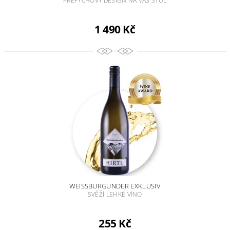
PŘEPYCHOVÝ DESIGN NA VÁŠ STŮL
1 490 Kč
WEISSBURGUNDER EXKLUSIV
SVĚŽÍ LEHKÉ VÍNO
255 Kč