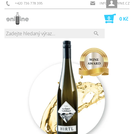
+420 736 778 395
INFO@ENIWINE.CZ
0
0 Kč