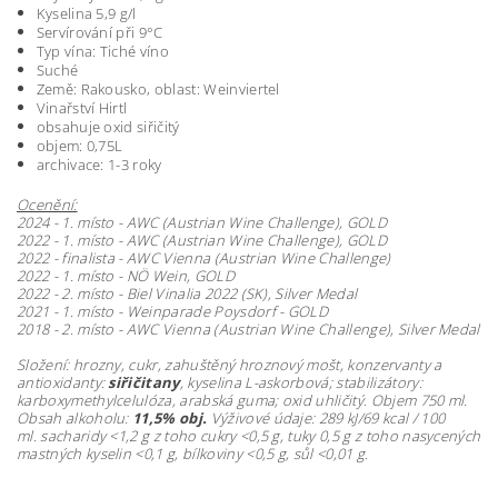
Kyselina 5,9 g/l
Servírování při 9°C
Typ vína: Tiché víno
Suché
Země: Rakousko, oblast: Weinviertel
Vinařství Hirtl
obsahuje oxid siřičitý
objem: 0,75L
archivace: 1-3 roky
Ocenění:
2024 - 1. místo - AWC (Austrian Wine Challenge), GOLD
2022 - 1. místo - AWC (Austrian Wine Challenge), GOLD
2022 - finalista - AWC Vienna (Austrian Wine Challenge)
2022 - 1. místo - NÖ Wein, GOLD
2022 - 2. místo - Biel Vinalia 2022 (SK), Silver Medal
2021 - 1. místo - Weinparade Poysdorf - GOLD
2018 - 2. místo - AWC Vienna (Austrian Wine Challenge), Silver Medal
Složení: hrozny, cukr, zahuštěný hroznový mošt, konzervanty a
antioxidanty:
siřičitany
,
kyselina L-askorbová; stabilizátory:
karboxymethylcelulóza, arabská guma; oxid uhličitý. Objem 750 ml.
Obsah alkoholu:
11,5% obj.
Výživové údaje: 289 kJ/69 kcal / 100
ml. sacharidy <1,2 g z toho cukry <
0,5 g, tuky 0,5 g z toho nasycených
mastných kyselin <0,1 g, bílkoviny <0,5 g, sůl <0,01 g.