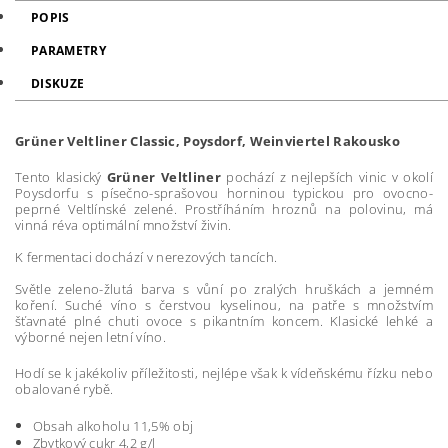
POPIS
PARAMETRY
DISKUZE
Grüner Veltliner Classic, Poysdorf, Weinviertel Rakousko
Tento klasický
Grüner Veltliner
pochází z nejlepších vinic v okolí
Poysdorfu s písečno-sprašovou horninou typickou pro ovocno-
peprné Veltlínské zelené. Prostříháním hroznů na polovinu, má
vinná réva optimální množství živin.
K fermentaci dochází v nerezových tancích.
Světle zeleno-žlutá barva s vůní po zralých hruškách a jemném
koření. Suché víno s čerstvou kyselinou, na patře s množstvím
šťavnaté plné chuti ovoce s pikantním koncem. Klasické lehké a
výborné nejen letní víno.
Hodí se k jakékoliv příležitosti, nejlépe však k vídeňskému řízku nebo
obalované rybě.
Obsah alkoholu 11,5% obj
Zbytkový cukr 4,2 g/l