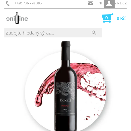
+420 736 778 395
INFO@ENIWINE.CZ
0
0 Kč