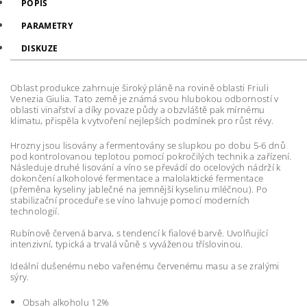
POPIS
PARAMETRY
DISKUZE
Oblast produkce zahrnuje široký pláně na rovině oblasti Friuli
Venezia Giulia. Tato země je známá svou hlubokou odborností v
oblasti vinařství a díky povaze půdy a obzvláště pak mírnému
klimatu, přispěla k vytvoření nejlepších podmínek pro růst révy.
Hroz
ny jsou lisovány a fermentovány se slupkou po dobu 5-6 dnů
pod kontrolovanou teplotou pomocí pokročilých technik a zařízení.
Následuje druhé lisování a víno se převádí do ocelových nádrží k
dokončení alkoholové fermentace a malolaktické fermentace
(přeměna kyseliny jablečné na jemnější kyselinu mléčnou). Po
stabilizační proceduře se víno lahvuje pomocí moderních
technologií.
Rubínově červená barva, s tendencí k fialové barvě. Uvolňující
intenzivní, typická a trvalá vůně s vyváženou tříslovinou.
Ideální dušenému nebo vařenému červenému masu a se zralými
sýry.
Obsah alkoholu 12%