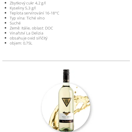
Zbytkový cukr 4,2 g/l
Kyseliny 5,3 g/l
Teplota servírování 16-18°C
Typ vína: Tiché víno
Suché
Země: Itálie, oblast: DOC
Vinařství La Delizia
obsahuje oxid siřičitý
objem: 0,75L