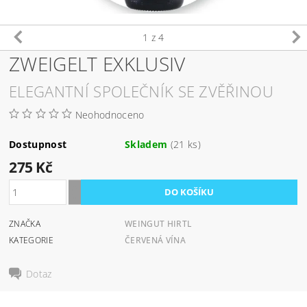
1
z 4
ZWEIGELT EXKLUSIV
ELEGANTNÍ SPOLEČNÍK SE ZVĚŘINOU
Neohodnoceno
Dostupnost
Skladem
(21 ks)
275 Kč
ZNAČKA
WEINGUT HIRTL
KATEGORIE
ČERVENÁ VÍNA
Dotaz