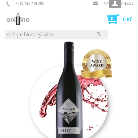
+420 736 778 395
INFO@ENIWINE.CZ
0
0 Kč