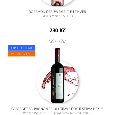
ROSÉ VON DER ZWEIGELT EITZINGER
NEJEN VÍNO NA LÉTO
230 Kč
DOPORUČUJEME
VARIANTA 1,5L
CABERNET SAUVIGNON FRIULI GRAVE DOC RISERVA NEXUS
VYZKOUŠEJTE S PEČENÝM MASEM A ZVĚŘINOU