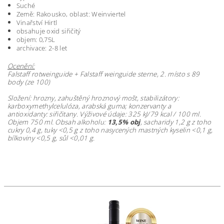
Suché
Země: Rakousko, oblast: Weinviertel
Vinařství Hirtl
obsahuje oxid siřičitý
objem: 0,75L
archivace: 2-8 let
Ocenění:
Falstaff rotweinguide + Falstaff weinguide sterne, 2. místo s 89
body (ze 100)
Složení: h
rozny, zahuštěný hroznový mošt, stabilizátory:
karboxymethylcelulóza, arabská guma; konzervanty a
antioxidanty:
siřičitany
.
Výživové údaje: 325 kJ/79 kcal / 100 ml.
Objem 750 ml. Obsah alkoholu:
13,5% obj
, sacharidy 1,2 g z toho
cukry
0,4 g, tuky <0,5 g z toho nasycených mastných kyselin <0,1 g,
bílkoviny <0,5 g, sůl <0,01 g.