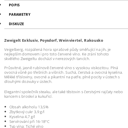
POPIS
PARAMETRY
DISKUZE
Zweigelt Exklusiv, Poysdorf, Weinviertel, Rakousko
Veigelberg, rozpálená hora sprašové půdy směřující na jih, je
nejlepším domovem i pro toto červené víno. Ke zrání tohoto
skvělého Zweigeltu dochází v nerezových tancích.
Průsvitné, jasně rubínově červené víno s vysokou viskozitou. Plná
ovocná vůně po třešních a višních. Suchá, čerstvá a ovocná kyselina.
Měkké třísloviny, ovocné a pikantní na patře, plné pocity v ústech s
dlouhými dozvuky v ústech.
Elegantní společník steaku, ale také těstovin s čerstvými rajčaty nebo
kancem s broskví a kukuřicí.
Obsah alkoholu 13,5%
Zbytkový cukr 3,9 g/l
Kyselina 4,7 g/l
Servírování při 16-18°C
Typ vína: Tiché víno