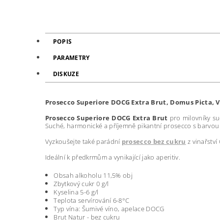
POPIS
PARAMETRY
DISKUZE
Prosecco Superiore DOCG Extra Brut, Domus Picta, V
Prosecco Superiore DOCG
Extra Brut
pro milovníky su
Suché, harmonické a příjemně pikantní prosecco s barvou b
Vyzkoušejte také parádní
prosecco bez cukru
z vinařství
Ideální k předkrmům a vynikající jako aperitiv.
Obsah alkoholu 11,5% obj
Zbytkový cukr 0 g/l
Kyselina 5-6 g/l
Teplota servírování 6-8°C
Typ vína: Šumivé víno, apelace DOCG
Brut Natur - bez cukru