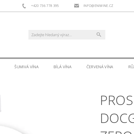
+420 736 778 395
INFO@ENIWINE.CZ
ŠUMIVÁ VÍNA
BÍLÁ VÍNA
ČERVENÁ VÍNA
RŮ
RS
DOPLŇKOVÝ PRODEJ
KONTAKTY
PROS
DOCG