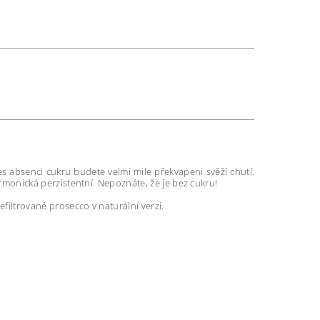
s absenci cukru budete velmi mile překvapeni svěží chutí.
rmonická perzistentní. Nepoznáte, že je bez cukru!
efiltrované prosecco v naturální verzi.