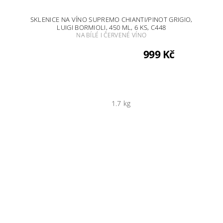
SKLENICE NA VÍNO SUPREMO CHIANTI/PINOT GRIGIO,
LUIGI BORMIOLI, 450 ML, 6 KS, C448
NA BÍLÉ I ČERVENÉ VÍNO
999 Kč
1.7 kg