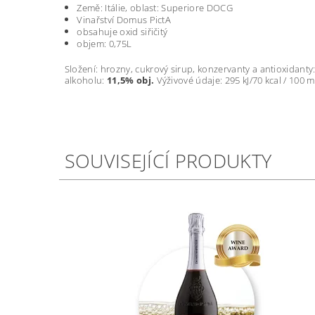
Země: Itálie, oblast: Superiore DOCG
Vinařství Domus PictA
obsahuje oxid siřičitý
objem: 0,75L
Složení: h
rozny, cukrový sirup, konzervanty a antioxidanty
alkoholu:
11,5% obj.
Výživové údaje: 295 kJ/70 kcal / 100 ml,
SOUVISEJÍCÍ PRODUKTY