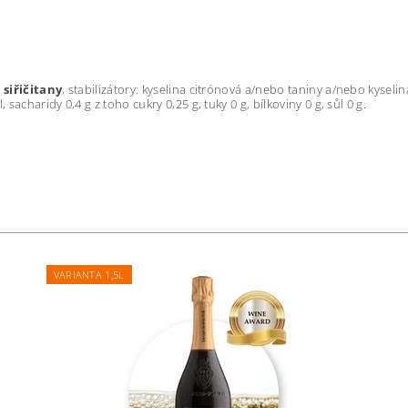
:
siřičitany
, stabilizátory: kyselina citrónová a/nebo taniny a/nebo kys
 sacharidy 0,4 g z toho cukry 0,25 g, tuky 0 g, bílkoviny 0 g, sůl 0 g.
VARIANTA 1,5L