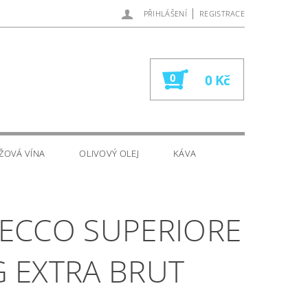
|
PŘIHLÁŠENÍ
REGISTRACE
0
0 Kč
ŽOVÁ VÍNA
OLIVOVÝ OLEJ
KÁVA
ECCO SUPERIORE
 EXTRA BRUT