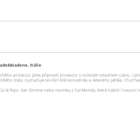
adobbiadene, Itálie
chého prosecca jsme připravili prosecco s nulovým obsahem cukru. I pře
ílého zlata. Vyznačuje se vůní bílé konvalinky a zeleného jablka. Chuť ha
 Ca´di Rajo, San Simone nebo novinku z Cal Monda, které nabízí i luxusní n