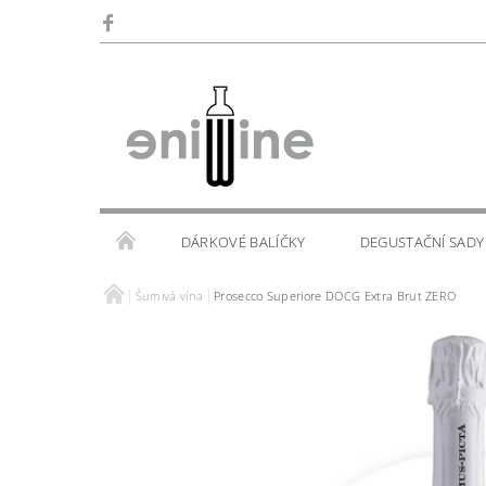
DÁRKOVÉ BALÍČKY
DEGUSTAČNÍ SADY
Šumivá vína
Prosecco Superiore DOCG Extra Brut ZERO
SKLENIČKY
KALENDÁŘ AKCÍ
WINE TOU