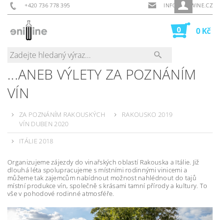
+420 736 778 395
INFO@ENIWINE.CZ
0
0 Kč
...ANEB VÝLETY ZA POZNÁNÍM
VÍN
ZA POZNÁNÍM RAKOUSKÝCH
RAKOUSKO 2019
VÍN DUBEN 2020
ITÁLIE 2018
Organizujeme zájezdy do vinařských oblastí Rakouska a Itálie. Již
dlouhá léta spolupracujeme s místními rodinnými vinicemi a
můžeme tak zajemcům nabídnout možnost nahlédnout do tajů
místní produkce vín, společně s krásami tamní přírody a kultury. To
vše v pohodové rodinné atmosféře.