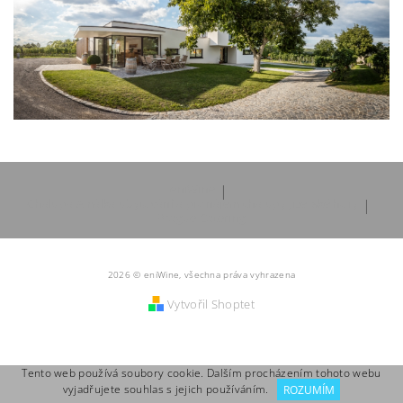
eniWine
|
Chalupa Amálka ubytování a pronájem chalupy Jizerské hory
|
Prague Catering
2026 © eniWine, všechna práva vyhrazena
Vytvořil Shoptet
Tento web používá soubory cookie. Dalším procházením tohoto webu
vyjadřujete souhlas s jejich používáním.
ROZUMÍM