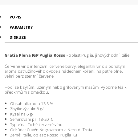
POPIS
PARAMETRY
DISKUZE
Gratia Plena IGP Puglia Rosso
- oblast Puglia, jihovýchodní Itálie
Červené víno intenzivní červené barvy, elegantní víno s bohatým
aroma ostružinového ovoce s nádechem koření, na patře plné,
velmi perzistentní červené.
Hodí se k sýrům, uzeným nebo grilovaným masům. Výborné též k
předkrmům s omáčkou.
Obsah alkoholu 13,5 %
Zbytkový cukr 8 g/l
Kyselina 6 g/l
Servírování při 18-20°C
Typ vína: Tiché červené víno
Odrůda: Cuvée Negroamaro a Nero di Troia
Země: Itálie, oblast: Rosso Puglia IGP