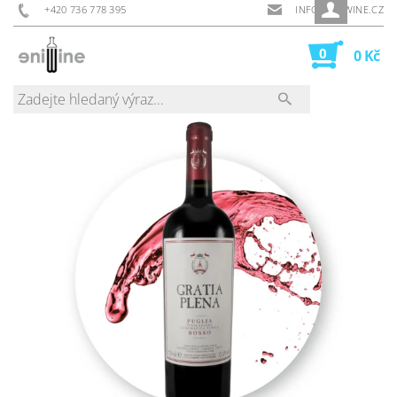
+420 736 778 395
INFO@ENIWINE.CZ
0
0 Kč