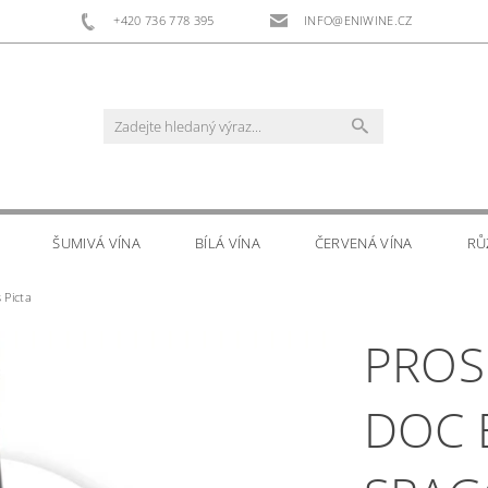
+420 736 778 395
INFO@ENIWINE.CZ
ŠUMIVÁ VÍNA
BÍLÁ VÍNA
ČERVENÁ VÍNA
RŮ
 Picta
RS
DOPLŇKOVÝ PRODEJ
KONTAKTY
PROS
DOC 