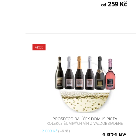
259 Kč
od
AKCE
PROSECCO BALÍČEK DOMUS PICTA
KOLEKCE ŠUMIVÝCH VÍN Z VALDOBBIADENE
2 003 Kč
(–9 %)
1 821 Kč