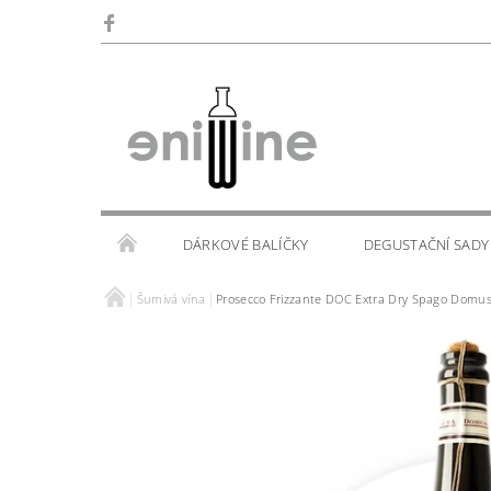
DÁRKOVÉ BALÍČKY
DEGUSTAČNÍ SADY
Šumivá vína
Prosecco Frizzante DOC Extra Dry Spago Domus
SKLENIČKY
KALENDÁŘ AKCÍ
WINE TOU