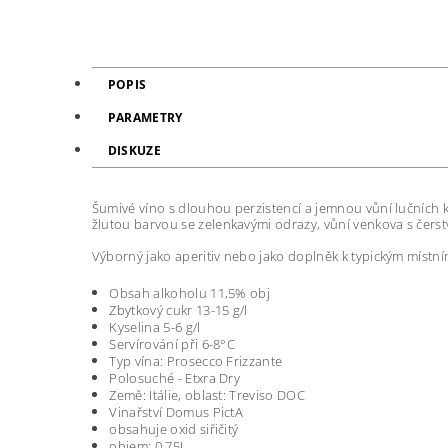
POPIS
PARAMETRY
DISKUZE
Šumivé víno s dlouhou perzistencí a jemnou vůní lučních k
žlutou barvou se zelenkavými odrazy, vůní venkova s čerstv
Výborný jako aperitiv nebo jako doplněk k typickým míst
Obsah alkoholu 11,5% obj
Zbytkový cukr 13-15 g/l
Kyselina 5-6 g/l
Servírování při 6-8°C
Typ vína: Prosecco Frizzante
Polosuché - Etxra Dry
Země: Itálie, oblast: Treviso DOC
Vinařství Domus PictA
obsahuje oxid siřičitý
objem: 0,75L