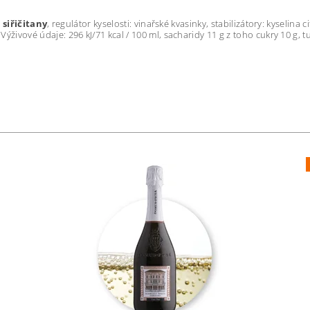
:
siřičitany
, regulátor kyselosti: vinařské kvasinky, stabilizátory: kyseli
Výživové údaje: 296 kJ/71 kcal / 100 ml, sacharidy 11 g z toho cukry 10 g, tuk