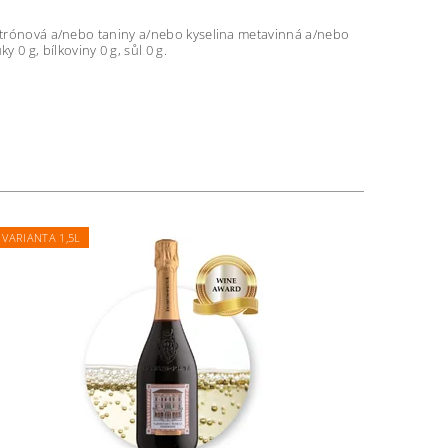
na citrónová a/nebo taniny a/nebo kyselina metavinná a/nebo
y 0 g, bílkoviny 0 g, sůl 0 g.
VARIANTA 1,5L