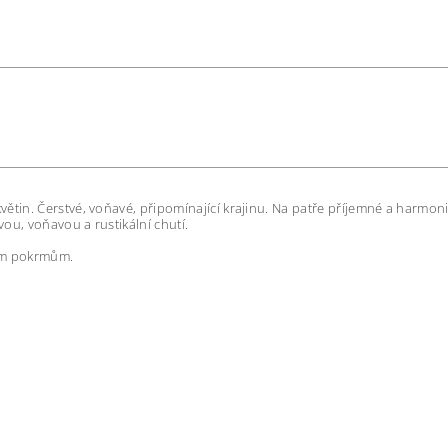
větin. Čerstvé, voňavé, připomínající krajinu. Na patře příjemné a harmon
ou, voňavou a rustikální chutí.
ním pokrmům.