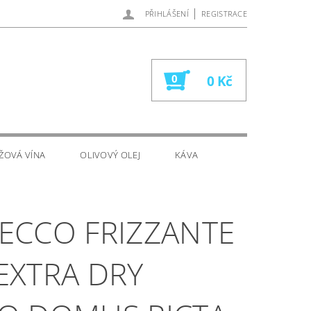
|
PŘIHLÁŠENÍ
REGISTRACE
0
0 Kč
ŽOVÁ VÍNA
OLIVOVÝ OLEJ
KÁVA
ECCO FRIZZANTE
EXTRA DRY