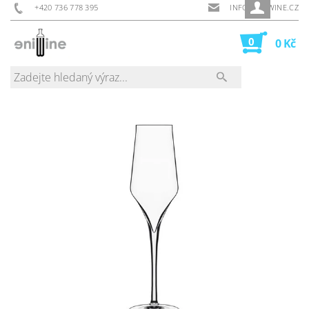
+420 736 778 395
INFO@ENIWINE.CZ
0
0 Kč