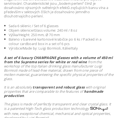
servírování. Charakteristické jsou „bodem perlení“ čímž je
dosahováno výrazných světelných efektů zvyšujících barvu vína a
především v sektových číších je dosahováno jemného
dlouhotrvajícího perlení.
Sada 6 sklenic / Set of 6 glasses
Objem sklenice/Glass volume: 240 ml /
8 oz
Výška/Height: 250 mm,
Ø 70
mm
Baleno v barevné kartonové krabičce po 6 ks / Packed in a
colour cardboard box in a set of 6 pcs
Výrobce/Made by: Luigi Bormioli, Itálie/Italy
A set of 6 luxury CHAMPAGNE glasses with a volume of 450 ml
from the Supremo series for white or red wine
from the
workshop of the top Italian drinking glass manufacturer Luigi
Bormioli made of lead-free material, drawn from one piece of
molten material, guaranteeing the specific physical properties of the
glass.
It is an absolutely
transparent and robust glass
with original
properties that are comparable to the features of
handmade
production
.
The glass is made of perfectly transparent and clear crystal glass.
It
is a patented High-Tech glass production technology
with new, exceptional chemical, mechanical and optical properties,
developed by Luigi Bormioli.