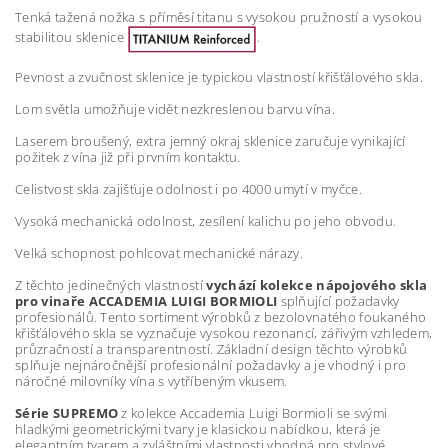
Tenká tažená nožka s příměsí titanu s vysokou pružností a vysokou
stabilitou sklenice
.
Pevnost a zvučnost sklenice je typickou vlastností křišťálového skla.
Lom světla umožňuje vidět nezkreslenou barvu vína.
Laserem broušený, extra jemný okraj sklenice zaručuje vynikající
požitek z vína již při prvním kontaktu.
Celistvost skla zajišťuje odolnost i po 4000 umytí v myčce.
Vysoká mechanická odolnost, zesílení kalichu po jeho obvodu.
Velká schopnost pohlcovat mechanické nárazy.
Z těchto jedinečných vlastností
vychází kolekce nápojového skla
pro vinaře ACCADEMIA LUIGI BORMIOLI
splňující požadavky
profesionálů. Tento sortiment výrobků z bezolovnatého foukaného
křišťálového skla se vyznačuje vysokou rezonancí, zářivým vzhledem,
průzračností a transparentností. Základní design těchto výrobků
splňuje nejnáročnější profesionální požadavky a je vhodný i pro
náročné milovníky vína s vytříbeným vkusem.
Série SUPREMO
z kolekce Accademia Luigi Bormioli se svými
hladkými geometrickými tvary je klasickou nabídkou, která je
elegantním tvarem a zvláštními vlastnosti vhodná pro stylové