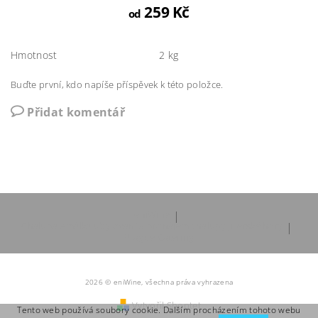
259 Kč
od
Hmotnost
2 kg
Buďte první, kdo napíše příspěvek k této položce.
Přidat komentář
eniWine
|
Chalupa Amálka ubytování a pronájem chalupy Jizerské hory
|
Prague Catering
2026 © eniWine, všechna práva vyhrazena
Vytvořil Shoptet
Tento web používá soubory cookie. Dalším procházením tohoto webu