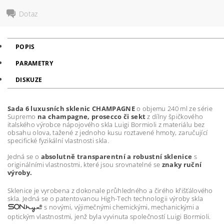
Dotaz
POPIS
PARAMETRY
DISKUZE
Sada 6 luxusních sklenic CHAMPAGNE
o objemu 240 ml ze série
Supremo
na champagne, prosecco či sekt
z dílny špičkového
italského výrobce nápojového skla Luigi Bormioli z materiálu bez
obsahu olova, tažené z jednoho kusu roztavené hmoty, zaručující
specifické fyzikální vlastnosti skla.
Jedná se o
absolutně transparentní a robustní sklenice
s
originálními vlastnostmi, které jsou srovnatelné se
znaky ruční
výroby.
Sklenice je vyrobena z dokonale průhledného a čirého křišťálového
skla. Jedná se o patentovanou High-Tech technologii výroby skla
s novými, výjimečnými chemickými, mechanickými a
optickým vlastnostmi, jenž byla vyvinuta společností Luigi Bormioli.