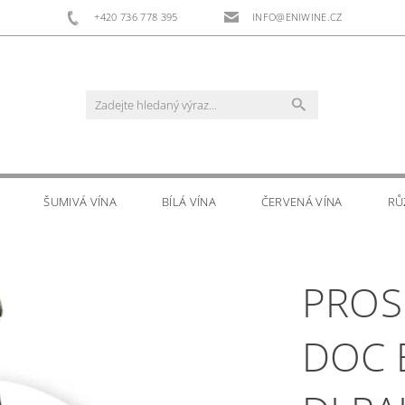
+420 736 778 395
INFO@ENIWINE.CZ
ŠUMIVÁ VÍNA
BÍLÁ VÍNA
ČERVENÁ VÍNA
RŮ
RS
DOPLŇKOVÝ PRODEJ
KONTAKTY
PROS
DOC 