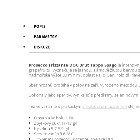
POPIS
PARAMETRY
DISKUZE
Prosecco Frizzante DOC Brut Tappo Spago
je intenzivn
grapefruitu. Vyznačuje se jasnou, slámově žlutou barvou 
nadmořské výšce 30 m.n.m., oblast Rai di San Polo di Piav
Sběr hroznů probíhá v polovině září. Vyrobeno metodou 
Dokonalý jako aperitiv, vynikající s předkrmy, zeleninovým
Též ve variantě s praktickým
šroubovacím uzávěrem
stejné
Obsah alkoholu 11%
Zbytkový cukr 11-13 g/l
Kyselina 5,7-5,9 g/l
Servírování při 6-8°C
Typ vína: Prosecco Frizzante, apelace DOC