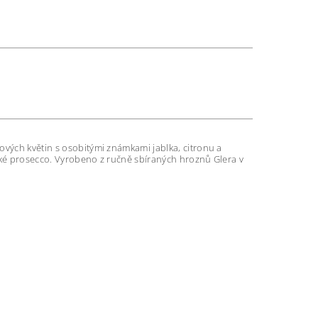
ových květin s osobitými známkami jablka, citronu a
cké prosecco. Vyrobeno z ručně sbíraných hroznů Glera v