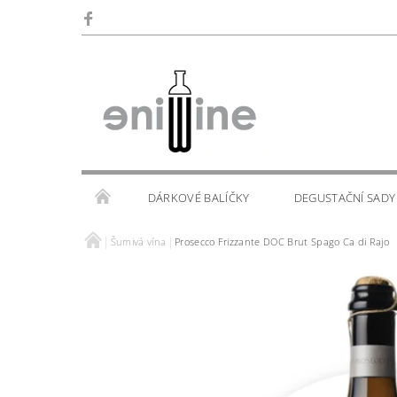
DÁRKOVÉ BALÍČKY
DEGUSTAČNÍ SADY
Šumivá vína
Prosecco Frizzante DOC Brut Spago Ca di Rajo
SKLENIČKY
KALENDÁŘ AKCÍ
WINE TOU