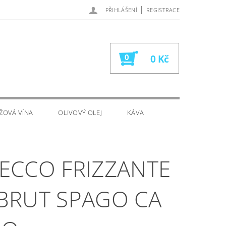
|
PŘIHLÁŠENÍ
REGISTRACE
0
0 Kč
ŽOVÁ VÍNA
OLIVOVÝ OLEJ
KÁVA
ECCO FRIZZANTE
BRUT SPAGO CA