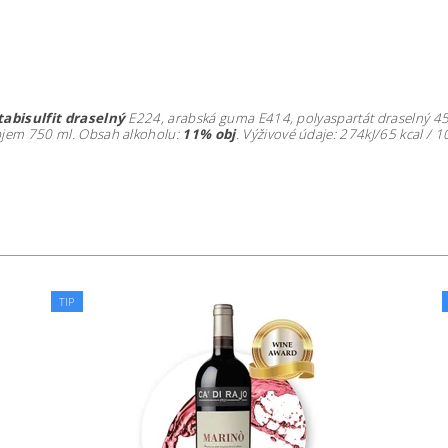
abisulfit draselný
E224, arabská guma E414, polyaspartát draselný 456,
bjem 750 ml. Obsah alkoholu:
11% obj
.
Výživové údaje: 274kJ/65 kcal / 10
TIP