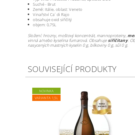
Suché - Brut
Země: Itálie, oblast: Veneto
Vinařství Ca´ di Rajo
obsahuje oxid siřičitý
objem: 0,75L
Složení: hrozny, moštový koncentrát, mannoproteiny,
met
vinná a/nebo kyselina fumarová. Obsahuje
siřičitany
. O
nasycených mastných kyselin 0 g, bílkoviny 0 g, sůl 0 g.
SOUVISEJÍCÍ PRODUKTY
NOVINKA
VARIANTA 1,5L