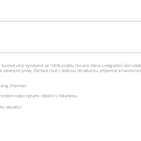
í šumivé víno vyrobené ze 100% podílu hroznů Glera s elegantní vůní akát
se zelenými prvky. Čerstvá chuť s dobrou strukturou, příjemné a harmoni
e.
Long Charmat.
 rizotem nebo rybami. Ideální s čekankou.
ho obsahu!