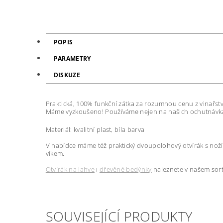
POPIS
PARAMETRY
DISKUZE
Praktická, 100% funkční zátka za rozumnou cenu z vinařstv
Máme vyzkoušeno! Používáme nejen na našich ochutnávk
Materiál: kvalitní plast, bíla barva
V nabídce máme též praktický dvoupolohový otvírák s nož
víkem.
Otvírák na lahve
i
dřevěné bedýnky
naleznete v našem sor
SOUVISEJÍCÍ PRODUKTY