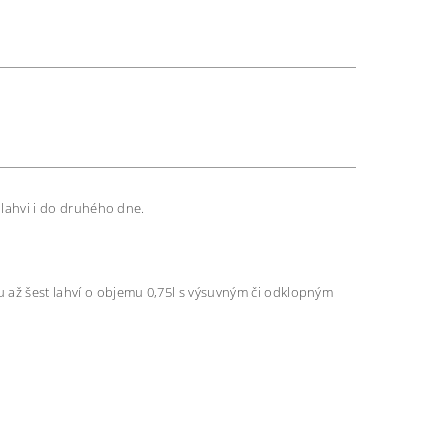
 lahvi i do druhého dne.
až šest lahví o objemu 0,75l s výsuvným či odklopným