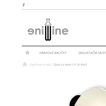
DÁRKOVÉ BALÍČKY
DEGUSTAČNÍ SADY
Doplňkový prodej
Zátka na lahev CA' DI RAJO
SKLENIČKY
KALENDÁŘ AKCÍ
WINE TOU