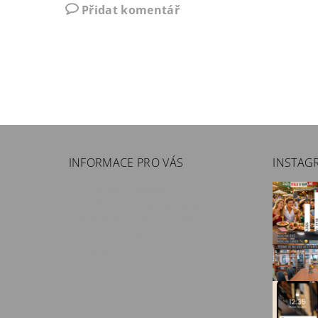
Přidat komentář
INFORMACE PRO VÁS
INSTAG
Obchodní podmínky
Zásady zpracování osobních údajů
Jak se hodnotí vína - ocenění
Doprava a ceny
Kontakty