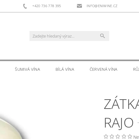
+420 736 778 395
INFO@ENIWINE.CZ
ŠUMIVÁ VÍNA
BÍLÁ VÍNA
ČERVENÁ VÍNA
RŮ
RS
DOPLŇKOVÝ PRODEJ
KONTAKTY
ZÁTKA
RAJO
Ne