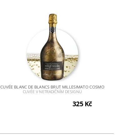
CUVÉE BLANC DE BLANCS BRUT MILLESIMATO COSMO
CUVÉE V NETRADIČNÍM DESIGNU
325 Kč