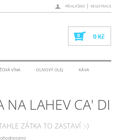
|
PŘIHLÁŠENÍ
REGISTRACE
0
0 Kč
ŽOVÁ VÍNA
OLIVOVÝ OLEJ
KÁVA
 NA LAHEV CA' DI
TAHLE ZÁTKA TO ZASTAVÍ :-)
ohodnoceno