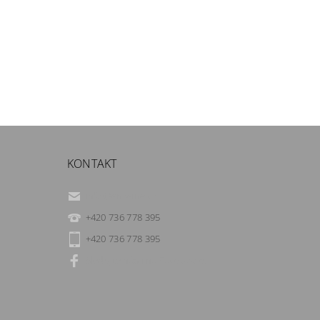
KONTAKT
info
@
eniwine.cz
+420 736 778 395
+420 736 778 395
Sledujte nás i na Facebooku