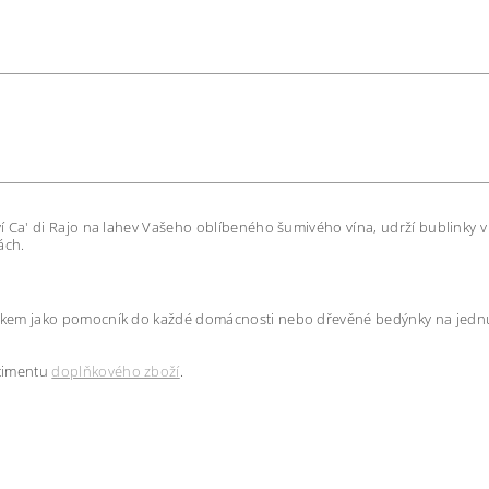
í Ca' di Rajo na lahev Vašeho oblíbeného šumivého vína, udrží bublinky v
ách.
íkem jako pomocník do každé domácnosti nebo dřevěné bedýnky na jednu 
timentu
doplňkového zboží
.