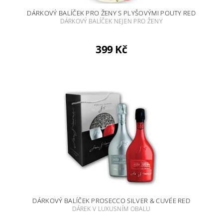
DÁRKOVÝ BALÍČEK PRO ŽENY S PLYŠOVÝMI POUTY RED
DÁRKOVÝ BALÍČEK NEJEN PRO ŽENY
399 Kč
DÁRKOVÝ BALÍČEK PROSECCO SILVER & CUVÉE RED
DÁREK V LUXUSNÍM OBALU