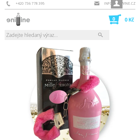
+420 736 778 395
INFO@ENIWINE.CZ
0
0 Kč