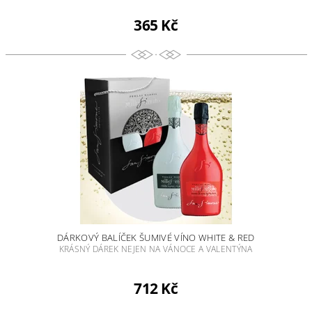
365 Kč
DÁRKOVÝ BALÍČEK ŠUMIVÉ VÍNO WHITE & RED
KRÁSNÝ DÁREK NEJEN NA VÁNOCE A VALENTÝNA
712 Kč