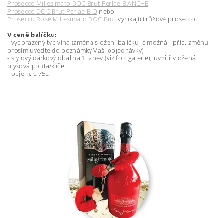
Prosecco Millesimato DOC Brut Perlae BIANCHE
Prosecco DOC Brut Perlae BIO
nebo
Prosecco Rosé Millesimato DOC Brut
vynikající růžové prosecco.
V ceně balíčku:
- vyobrazený typ vína (změna složení balíčku je možná - příp. změnu
prosím uveďte do poznámky Vaší objednávky)
- stylový dárkový obal na 1 lahev (viz fotogalerie), uvnitř vložená
plyšová pouta/klíče
- objem: 0,75L