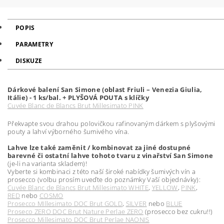
POPIS
PARAMETRY
DISKUZE
Dárkové balení San Simone (oblast Friuli – Venezia Giulia,
Itálie) - 1 ks/bal. + PLYŠOVÁ POUTA s klíčky
Cuvée Blanc de Blancs Brut Millesimato PINK
Překvapte svou drahou polovičkou rafinovaným dárkem s plyšovými
pouty a lahví výborného šumivého vína.
Lahve lze také zaměnit / kombinovat za jiné dostupné
barevné či ostatní lahve tohoto tvaru z vinařství San Simone
(je-li na varianta skladem)!
Vyberte si kombinaci z této naší široké nabídky šumivých vín a
prosecco (volbu prosím uveďte do poznámky Vaší objednávky):
Cuvée Blanc de Blancs Brut Millesimato WHITE
,
YELLOW
,
PINK
,
RED
nebo
COSMO
Prosecco MIllesimato DOC Brut GOLD
,
SILVER
nebo
BLUE
Proseco ZERO DOC Brut Nature Perlae ZERO
(prosecco bez cukru!!)
Prosecco Millesimato DOC Brut Perlae NAONIS