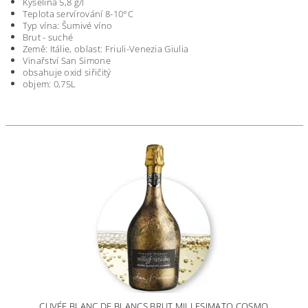
Kyselina 5,8 g/l
Teplota servírování 8-10°C
Typ vína: Šumivé víno
Brut - suché
Země: Itálie, oblast: Friuli-Venezia Giulia
Vinařství San Simone
obsahuje oxid siřičitý
objem: 0,75L
CUVÉE BLANC DE BLANCS BRUT MILLESIMATO COSMO