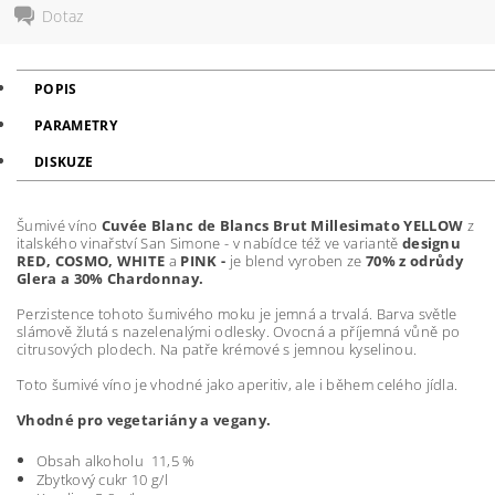
Dotaz
POPIS
PARAMETRY
DISKUZE
Šumivé víno
Cuvée Blanc de Blancs Brut Millesimato YELLOW
z
italského vinařství San Simone - v nabídce též ve variantě
designu
RED, COSMO,
WHITE
a
PINK -
je blend vyroben ze
70% z odrůdy
Glera
a 30% Chardonnay.
Perzistence tohoto šumivého moku je jemná a trvalá. Barva světle
slámově žlutá s nazelenalými odlesky. Ovocná a příjemná vůně po
citrusových plodech. Na patře krémové s jemnou kyselinou.
Toto šumivé víno je vhodné jako aperitiv, ale i během celého jídla.
Vhodné pro vegetariány a vegany.
Obsah alkoholu 11,5 %
Zbytkový cukr 10 g/l