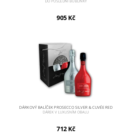
DO POSLEDNÍ BUBLINKY
905 Kč
DÁRKOVÝ BALÍČEK PROSECCO SILVER & CUVÉE RED
DÁREK V LUXUSNÍM OBALU
712 Kč