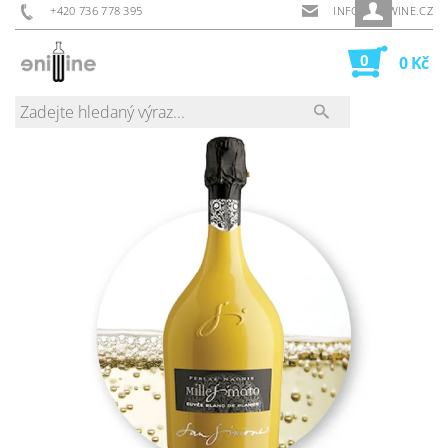
+420 736 778 395
INFO@ENIWINE.CZ
0
0 Kč