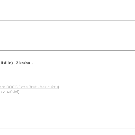
álie) - 2 ks/bal.
re DOCG Extra Brut - bez cukru
)
m vinařství)