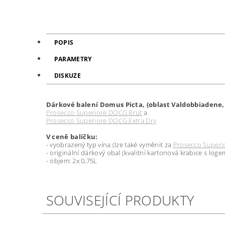
POPIS
PARAMETRY
DISKUZE
Dárkové balení
Domus Picta, (oblast Valdobbiadene, It
Prosecco Superiore DOCG Brut
a
Prosecco Superiore DOCG Extra Dry
V ceně balíčku:
- vyobrazený typ vína (lze také vyměnit za
Prosecco Superio
- originální dárkový obal (kvalitní kartonová krabice s loge
-
objem: 2x 0,75L
SOUVISEJÍCÍ PRODUKTY