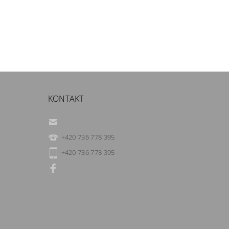
KONTAKT
info
@
eniwine.cz
+420 736 778 395
+420 736 778 395
Sledujte nás i na Facebooku