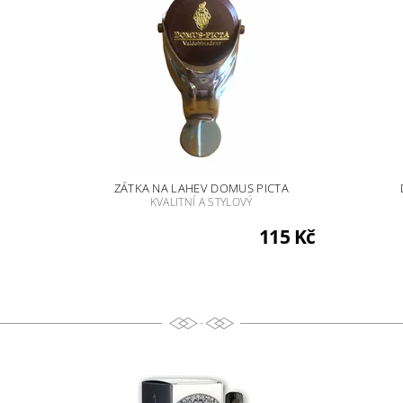
O
ZÁTKA NA LAHEV DOMUS PICTA
KVALITNÍ A STYLOVÝ
115 Kč