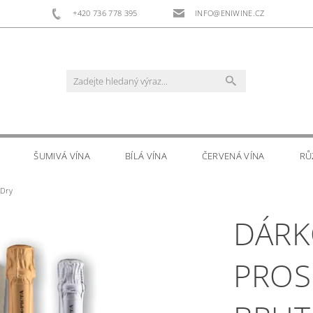
+420 736 778 395
INFO@ENIWINE.CZ
ŠUMIVÁ VÍNA
BÍLÁ VÍNA
ČERVENÁ VÍNA
RŮ
 Dry
RS
DOPLŇKOVÝ PRODEJ
KONTAKTY
DÁRK
PROS