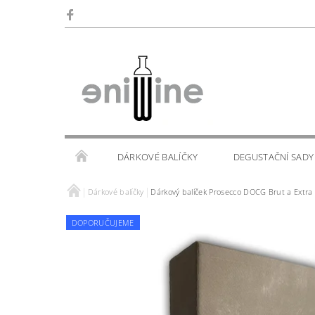
DÁRKOVÉ BALÍČKY
DEGUSTAČNÍ SADY
Dárkové balíčky
Dárkový balíček Prosecco DOCG Brut a Extra
SKLENIČKY
KALENDÁŘ AKCÍ
WINE TOU
DOPORUČUJEME