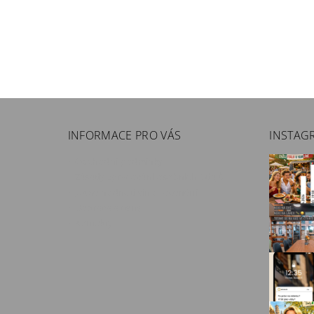
INFORMACE PRO VÁS
INSTAG
Obchodní podmínky
Zásady zpracování osobních údajů
Jak se hodnotí vína - ocenění
Doprava a ceny
Kontakty