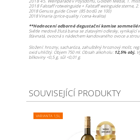
2018 45. Weinparade v Poysdorfu, Golden Medal, 1. míst
2018 Falstaff rotweinguide + Falstaff weinguide sterne, 2
2018 Genuss guide Cover (85 bodů ze 100)
2018 Vinaria (price-quality / cena-kvalita)
**Hodnocení odborné degustační
komise sommeliérů
Světle medově žlutá barva se zlatavými odlesky, vynikajíc
šťavnatá, ovocná s nádechem kandovaného ovoce a strouh
Složení: h
rozny, sacharóza, zahuštěný hroznový mošt, regul
oxid uhličitý. Objem 750 ml. Obsah alkoholu:
12,5% obj.
V
bílkoviny <0,5 g, sůl <0,01 g.
SOUVISEJÍCÍ PRODUKTY
VARIANTA 1,5L