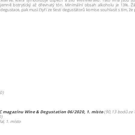
erve, která symbolizuje úspěch a sílu Weinviertelu. Tato vína jsou such
 i jemně botrytický až dřevnatý tón. Minimální obsah alkoholu je 13%.
gustace, pak musí čtyři ze šesti degustátorů komise souhlasit s tím, že
0)
DAC magazínu Wine & Degustation 06/2020, 1. místo
(90,13 bodů ze 
0)
l, 1. místo