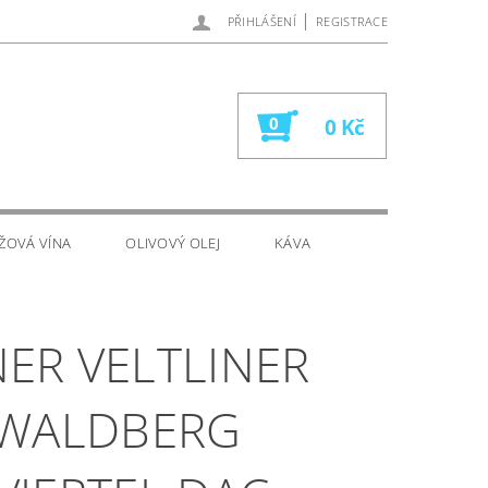
|
PŘIHLÁŠENÍ
REGISTRACE
0
0 Kč
ŽOVÁ VÍNA
OLIVOVÝ OLEJ
KÁVA
ER VELTLINER
 WALDBERG