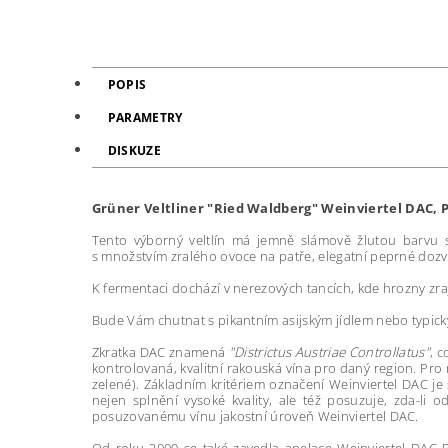
POPIS
PARAMETRY
DISKUZE
Grüner Veltliner "Ried Waldberg" Weinviertel DAC, 
Tento výborný veltlín má jemně slámově žlutou barvu s 
s množstvím zralého ovoce na patře, elegatní peprné do
K fermentaci dochází v nerezových tancích, kde hrozny zr
Bude Vám chutnat s pikantním asijským jídlem nebo typic
Zkratka DAC znamená
"Districtus Austriae Controllatus"
, 
kontrolovaná, kvalitní rakouská vína pro daný region. Pr
zelené). Základním kritériem označení Weinviertel DAC je
nejen splnění vysoké kvality, ale též posuzuje, zda-li
posuzovanému vínu jakostní úroveň Weinviertel DAC.