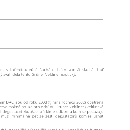
ek s kořenitou vůní. Suchá delikátní akorát sladká chuť
ý svah dělá tento Grüner Veltliner exotický.
m DAC jsou od roku 2003 (tj. vína ročníku 2002) opatřena
serve možné pouze pro odrůdu Grüner Veltliner (Veltlínské
ají degustační zkoušce, při které odborná komise posuzuje
ce musí minimálně pět ze šesti degustátorů komise uznat