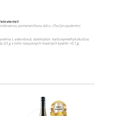
einviertel:
 a kandovanou pomerančovou kůru. Chuť je opulentní,
yselina L-askorbová; stabilizátor: karboxymethylcelulóza;
uky 0,5 g z toho nasycených mastných kyselin <0,1 g,