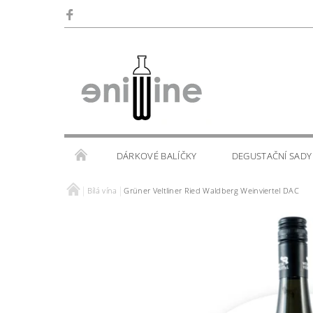
DÁRKOVÉ BALÍČKY
DEGUSTAČNÍ SADY
Bílá vína
Grüner Veltliner Ried Waldberg Weinviertel DAC
SKLENIČKY
KALENDÁŘ AKCÍ
WINE TOU