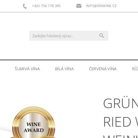
+420 736 778 395
INFO@ENIWINE.CZ
ŠUMIVÁ VÍNA
BÍLÁ VÍNA
ČERVENÁ VÍNA
RŮ
RS
DOPLŇKOVÝ PRODEJ
KONTAKTY
GRÜN
RIED