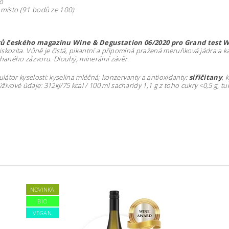
o
. místo (91 bodů ze 100)
 českého magazínu Wine & Degustation 06/2020 pro Grand test W
í viskozita. Vůně je čistá, pikantní a připomíná pražená meruňková jádra
aného zázvoru. Dlouhý, minerální závěr.
átor kyselosti: kyselina mléčná; konzervanty a antioxidanty:
siřičitany
,
k
ýživové údaje: 312kJ/75 kcal / 100 ml sacharidy 1,1 g z toho cukry <
0,5 g, t
NOVINKA
BIO
VEGAN