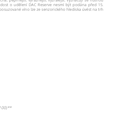
á, peprnější, výraznější, vyzrálejší, vyznačují se hutnou
 Žádost o udělení DAC Reserve nesmí být podána před 15.
 posuzované víno lze ze senzorického hlediska úvést na trh
100)**