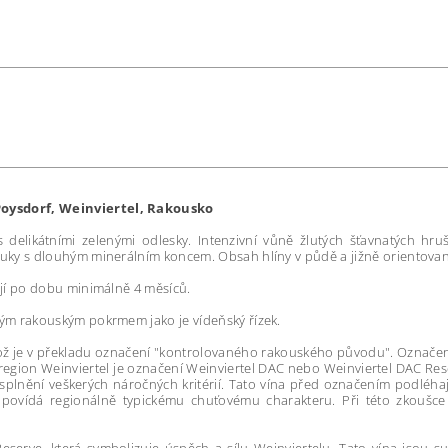
Poysdorf, Weinviertel, Rakousko
delikátními zelenými odlesky. Intenzivní vůně žlutých šťavnatých hruš
zvuky s dlouhým minerálním koncem.
Obsah hlíny v půdě a jižně orientovan
ají po dobu minimálně 4 měsíců.
kým rakouským pokrmem jako je vídeňský řízek.
což je v překladu označení "kontrolovaného rakouského původu". Označení
o region Weinviertel je označení Weinviertel DAC nebo Weinviertel DAC Re
 splnění veškerých náročných kritérií. Tato vína před označením podléh
 odpovídá regionálně typickému chuťovému charakteru. Při této zkouš