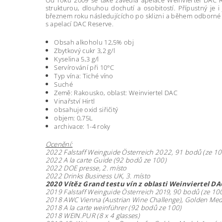
Od roku 2009 se také zavedla apelace Weinviertel DAC Res
strukturou, dlouhou dochutí a osobitostí. Přípustný je
březnem roku následujícícho po sklizni a během odborné de
s apelací DAC Reserve.
Obsah alkoholu 12,5% obj
Zbytkový cukr 3,2 g/l
Kyselina 5,3 g/l
Servírování při 10°C
Typ vína: Tiché víno
Suché
Země: Rakousko, oblast: Weinviertel DAC
Vinařství Hirtl
obsahuje oxid siřičitý
objem: 0,75L
archivace: 1-4 roky
Ocenění:
2022
Falstaff Weinguide Österreich 2022
, 91 bodů (ze 10
2022 A la carte Guide (92 bodů ze 100)
2022 DOE presse, 2. místo
2022 Drinks Business UK, 3. místo
2020 Vítěz Grand testu vín z oblasti Weinviertel 
2019
Falstaff Weinguide Österreich 2019
, 90 bodů (ze 10
2018 AWC Vienna (Austrian Wine Challenge), Golden Meda
2018 A la carte weinführer (92 bodů ze 100)
2018 WEIN.PUR (8 x 4 glasses)