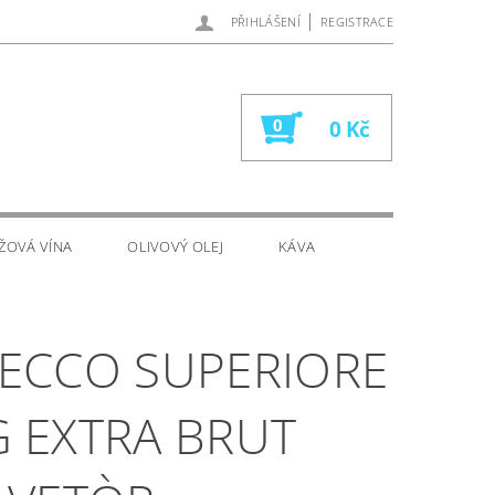
|
PŘIHLÁŠENÍ
REGISTRACE
0
0 Kč
ŽOVÁ VÍNA
OLIVOVÝ OLEJ
KÁVA
ECCO SUPERIORE
 EXTRA BRUT