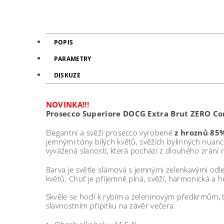
POPIS
PARAMETRY
DISKUZE
NOVINKA!!!
Prosecco Superiore DOCG Extra Brut ZERO C
Elegantní a svěží prosecco vyrobené
z hroznů 85
jemnými tóny bílých květů, svěžích bylinných nuancí 
vyvážená slaností, která pochází z dlouhého zrání 
Barva je světle slámová s jemnými zelenkavými odles
květů.
Chuť je příjemně plná, svěží, harmonická a
Skvěle se hodí k rybím a zeleninovým předkrmům, 
slavnostním přípitku na závěr večera.