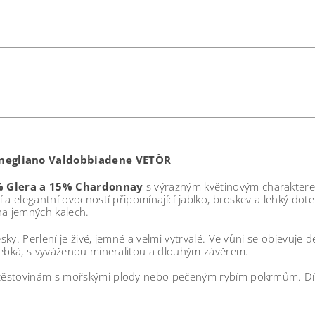
onegliano Valdobbiadene VETÒR
% Glera a 15% Chardonnay
s výrazným květinovým charaktere
a elegantní ovocností připomínající jablko, broskev a lehký dotek
na jemných kalech.
ky. Perlení je živé, jemné a velmi vytrvalé.
Ve vůni se objevuje d
 hebká, s vyváženou mineralitou a dlouhým závěrem.
těstovinám s mořskými plody nebo pečeným rybím pokrmům. Díky 