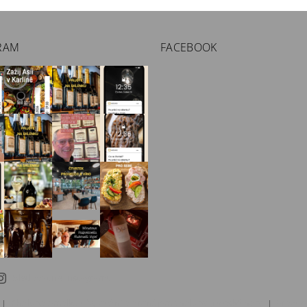
RAM
FACEBOOK
Sledovat na Instagramu
|
Chalupa Amálka ubytování a pronájem chalupy Jizerské hory
|
Prague