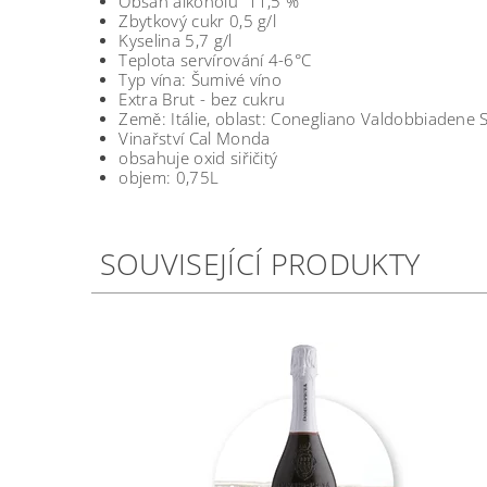
Obsah alkoholu 11,5 %
Zbytkový cukr 0,5 g/l
Kyselina 5,7 g/l
Teplota servírování 4-6°C
Typ vína: Šumivé víno
Extra Brut - bez cukru
Země: Itálie, oblast: Conegliano Valdobbiadene
Vinařství Cal Monda
obsahuje oxid siřičitý
objem: 0,75L
SOUVISEJÍCÍ PRODUKTY