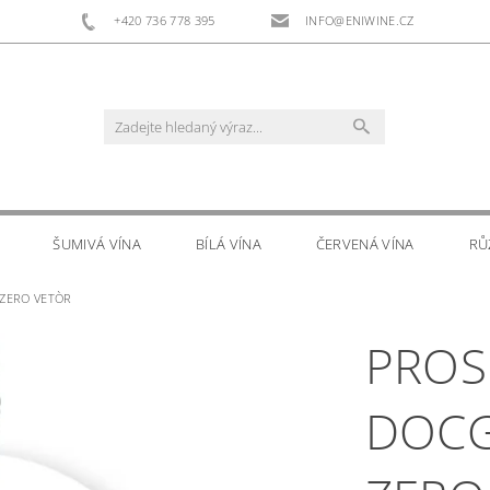
+420 736 778 395
INFO@ENIWINE.CZ
ŠUMIVÁ VÍNA
BÍLÁ VÍNA
ČERVENÁ VÍNA
RŮ
t ZERO VETÒR
RS
DOPLŇKOVÝ PRODEJ
KONTAKTY
PROS
DOCG