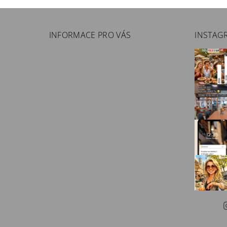
INFORMACE PRO VÁS
INSTAG
Obchodní podmínky
Zásady zpracování osobních údajů
Jak se hodnotí vína - ocenění
Doprava a ceny
Kontakty
eniWine