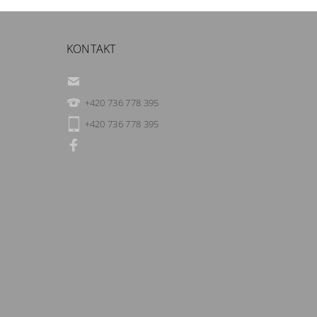
KONTAKT
info
@
eniwine.cz
+420 736 778 395
+420 736 778 395
Sledujte nás i na Facebooku
 Catering