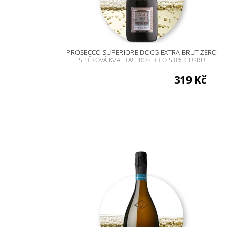
PROSECCO SUPERIORE DOCG EXTRA BRUT ZERO
ŠPIČKOVÁ KVALITA! PROSECCO S 0% CUKRU
319 Kč