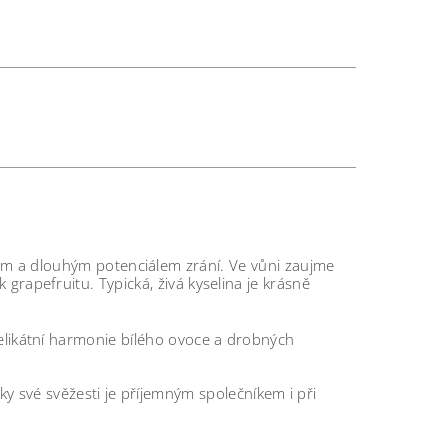
m a dlouhým potenciálem zrání. Ve vůni zaujme
 grapefruitu. Typická, živá kyselina je krásně
elikátní harmonie bílého ovoce a drobných
své svěžesti je příjemným společníkem i při