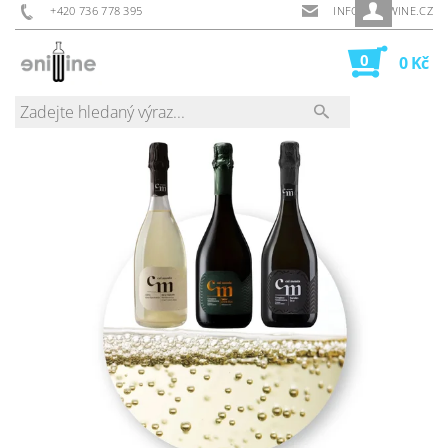
+420 736 778 395
INFO@ENIWINE.CZ
0
0 Kč