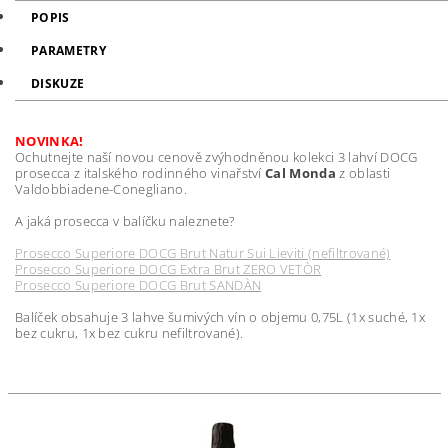
POPIS
PARAMETRY
DISKUZE
NOVINKA!
Ochutnejte naší novou cenově zvýhodněnou kolekci 3 lahví DOCG
prosecca z italského rodinného vinařství
Cal Monda
z
oblasti
Valdobbiadene-Conegliano.
A jaká prosecca v balíčku naleznete?
Prosecco Superiore DOCG Brut Natur Sui Lieviti (nefiltrované)
Prosecco Superiore DOCG Extra Brut ZERO VETÒR
Prosecco Superiore DOCG Brut SANDÀN
Balíček obsahuje 3 lahve šumivých vín o objemu 0,75L (1x suché, 1x
bez cukru, 1x bez cukru nefiltrované).