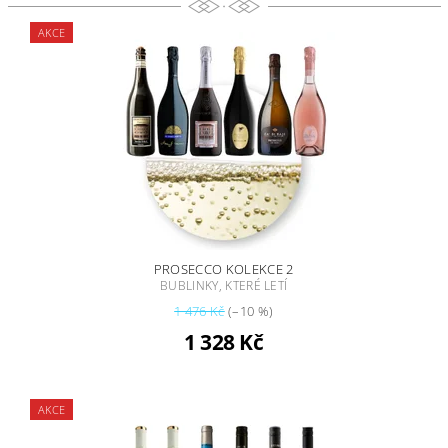
AKCE
PROSECCO KOLEKCE 2
BUBLINKY, KTERÉ LETÍ
1 476 Kč
(–10 %)
1 328 Kč
AKCE