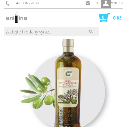
+420 736 778 395
INFO@ENIWINE.CZ
0
0 Kč