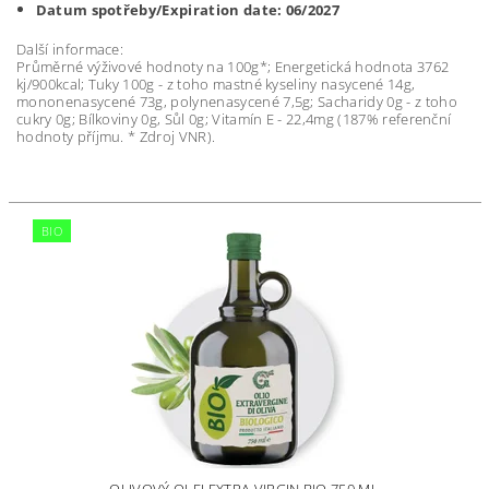
Datum spotřeby/Expiration date: 06/2027
Další informace:
Průměrné výživové hodnoty na 100g*; Energetická hodnota 3762
kj/900kcal; Tuky 100g - z toho mastné kyseliny nasycené 14g,
mononenasycené 73g, polynenasycené 7,5g; Sacharidy 0g - z toho
cukry 0g; Bílkoviny 0g, Sůl 0g; Vitamín E - 22,4mg (187% referenční
hodnoty příjmu. * Zdroj VNR).
BIO