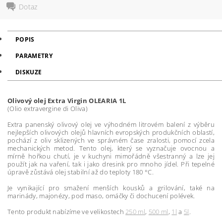
Dotaz
POPIS
PARAMETRY
DISKUZE
Olivový olej Extra Virgin OLEARIA 1L
(Olio extravergine di Oliva)
Extra panenský olivový olej ve výhodném litrovém balení z výběru
nejlepších olivových olejů hlavních evropských produkčních oblastí,
pochází z oliv sklizených ve správném čase zralosti, pomocí zcela
mechanických metod.
Tento olej, který se vyznačuje ovocnou a
mírně hořkou chutí, je v kuchyni mimořádně všestranný a lze jej
použít jak na vaření, tak i jako dresink pro mnoho jídel.
Při tepelné
úpravě zůstává olej stabilní až do teploty 180 °C.
Je vynikající pro smažení menších kousků a grilování, také na
marinády, majonézy, pod maso, omáčky či dochucení polévek.
Tento produkt nabízíme ve velikostech
250 ml
,
500 ml
,
1l
a
5l
.