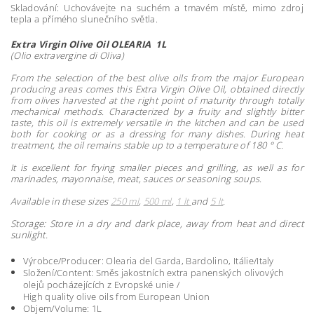
Skladování: Uchovávejte na suchém a tmavém místě, mimo zdroj
tepla a přímého slunečního světla.
Extra Virgin Olive Oil OLEARIA 1L
(Olio extravergine di Oliva)
From the selection of the best olive oils from the major European
producing areas comes this Extra Virgin Olive Oil, obtained directly
from olives harvested at the right point of maturity through totally
mechanical methods. Characterized by a fruity and slightly bitter
taste, this oil is extremely versatile in the kitchen and can be used
both for cooking or as a dressing for many dishes.
During heat
treatment, the oil remains stable up to a temperature of 180 ° C.
It is excellent for frying smaller pieces and grilling, as well as
for
marinades, mayonnaise, meat, sauces or seasoning soups.
Available in these sizes
250 ml
,
500 ml
,
1 lt
and
5 lt
.
Storage: Store in a dry and dark place, away from heat and direct
sunlight.
Výrobce/Producer: Olearia del Garda, Bardolino, Itálie/Italy
Složení/Content: Směs jakostních extra panenských olivových
olejů pocházejících z Evropské unie /
High quality olive oils from European Union
Objem/Volume: 1L