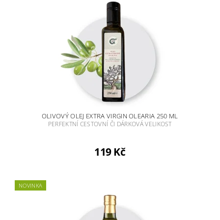
OLIVOVÝ OLEJ EXTRA VIRGIN OLEARIA 250 ML
PERFEKTNÍ CESTOVNÍ ČI DÁRKOVÁ VELIKOST
119 Kč
NOVINKA