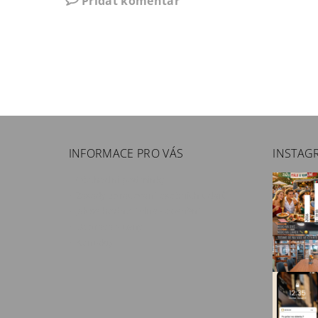
Přidat komentář
INFORMACE PRO VÁS
INSTAG
Obchodní podmínky
Zásady zpracování osobních údajů
Jak se hodnotí vína - ocenění
Doprava a ceny
Kontakty