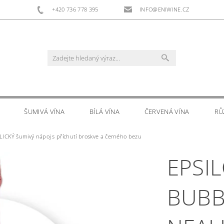
+420 736 778 395
INFO@ENIWINE.CZ
ŠUMIVÁ VÍNA
BÍLÁ VÍNA
ČERVENÁ VÍNA
RŮ
CKÝ šumivý nápoj s příchutí broskve a černého bezu
RS
DOPLŇKOVÝ PRODEJ
KONTAKTY
EPSI
BUBB