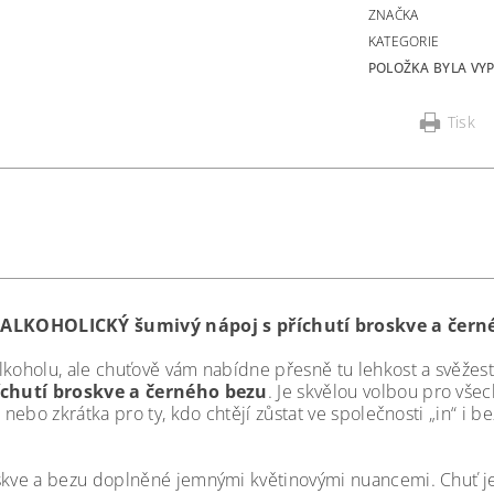
ZNAČKA
KATEGORIE
POLOŽKA BYLA VYP
Tisk
ALKOHOLICKÝ šumivý nápoj s příchutí broskve a čern
alkoholu, ale chuťově vám nabídne přesně tu lehkost a svěže
íchutí broskve a černého bezu
. Je skvělou volbou pro všec
 nebo zkrátka pro ty, kdo chtějí zůstat ve společnosti „in“ i
oskve a bezu doplněné jemnými květinovými nuancemi. Chuť je