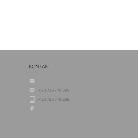
KONTAKT
info
@
eniwine.cz
+420 736 778 395
+420 736 778 395
Sledujte nás i na Facebooku