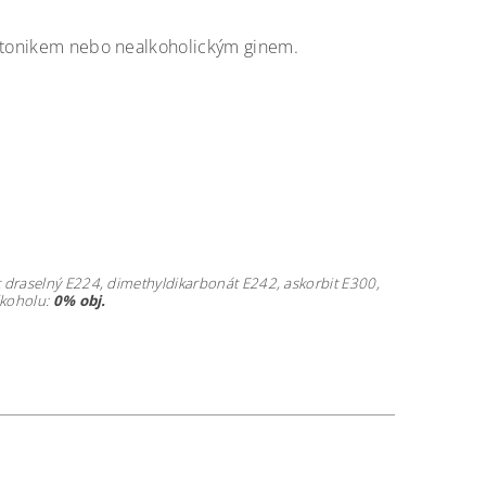
 s tonikem nebo nealkoholickým ginem.
fit draselný E224, dimethyldikarbonát E242, askorbit E300,
alkoholu:
0% obj.