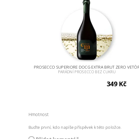
PROSECCO SUPERIORE DOCG EXTRA BRUT ZERO VETÒ
PARÁDNÍ PROSECCO BEZ CUKRU
349 Kč
Hmotnost
Buďte první, kdo napíše příspěvek k této položce.