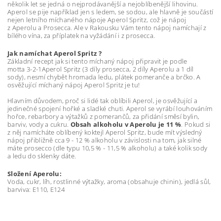
několik let se jedná o nejprodávanější a nejoblíbenější lihovinu.
Aperol se pije například jen s ledem, se sodou, ale hlavně je součástí
nejen letního míchaného nápoje Aperol Spritz, což je nápoj
z Aperolu a Prosecca. Ale v Rakousku Vám tento nápoj namíchají z
bílého vína, za příplatek na vyžádání i z prosecca.
Jak namíchat Aperol Spritz ?
Základní recept jak si tento míchaný nápoj připravit je podle
motta 3-2-1Aperol Spritz (3 díly prosecca, 2 díly Aperolu a 1 díl
sody), nesmí chybět hromada ledu, plátek pomeranče a brčko. A
osvěžující míchaný nápoj Aperol Spritz je tu!
Hlavním důvodem, proč si lidé tak oblíbili Aperol, je osvěžující a
jedinečné spojení hořké a sladké chuti. Aperol se vyrábí louhováním
hořce, rebarbory a výtažků z pomerančů, za přidání směsí bylin,
barviv, vody a cukru.
Obsah alkoholu v Aperolu je 11 %
. Pokud si
z něj namícháte oblíbený koktejl Aperol Spritz, bude mít výsledný
nápoj přibližně cca 9 - 12 % alkoholu v závislosti na tom, jak silné
máte prosecco (dle typu 10,5 % - 11,5 % alkoholu) a také kolik sody
a ledu do sklenky dáte.
Složení Aperolu:
Voda, cukr, líh, rostlinné výtažky, aroma (obsahuje chinin), jedlá sůl,
barviva: E110, E124