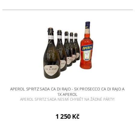
APEROL SPRITZ SADA CA DI RAJO - 5X PROSECCO CA DI RAJO A
1X APEROL
APEROL SPRITZ SADA NESMÍ CHYBĚT NA ŽÁDNÉ PÁRTY!
1 250 Kč