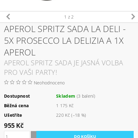
1
z 2
APEROL SPRITZ SADA LA DELI -
5X PROSECCO LA DELIZIA A 1X
APEROL
APEROL SPRITZ SADA JE JASNÁ VOLBA
PRO VAŠI PARTY!
Neohodnoceno
Dostupnost
Skladem
(3 balení)
Běžná cena
1 175 Kč
Ušetříte
220 Kč
(–18 %)
955 Kč