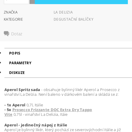
ZNAČKA
LA DELIZIA
KATEGORIE
DEGUSTAČNÍ BALÍČKY
Dotaz
POPIS
PARAMETRY
DISKUZE
Aperol Spritz sada
- obsahuje bylinný likér Aperol a Prosecco z
vinařství La Delzia. Není baleno v dárkovém balení a skládá se z:
- 1x Aperol
0,7l, Itálie
- 5x
Prosecco Frizzante DOC Extra Dry Tappo
Vite
0,75l - vinařství La Delizia, Itáie
Aperol - jedinečný nápoj z Itálie
Aperol je bylinný likér, který pochází ze severovýchodní Itálie a již