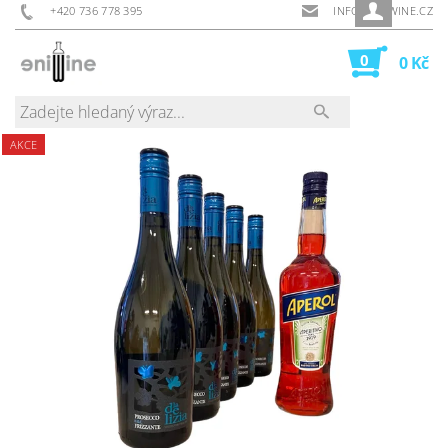
+420 736 778 395
INFO@ENIWINE.CZ
0
0 Kč
AKCE