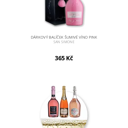
DÁRKOVÝ BALÍČEK ŠUMIVÉ VÍNO PINK
SAN SIMONE
365 Kč