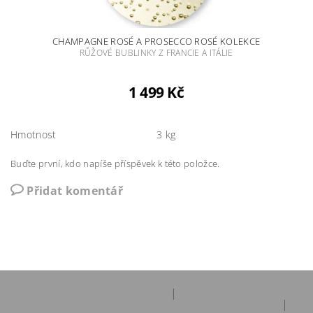
CHAMPAGNE ROSÉ A PROSECCO ROSÉ KOLEKCE
RŮŽOVÉ BUBLINKY Z FRANCIE A ITÁLIE
1 499 Kč
Hmotnost
3 kg
Buďte první, kdo napíše příspěvek k této položce.
Přidat komentář
eniWine
|
Chalupa Amálka ubytování a pronájem chalupy Jizerské hory
|