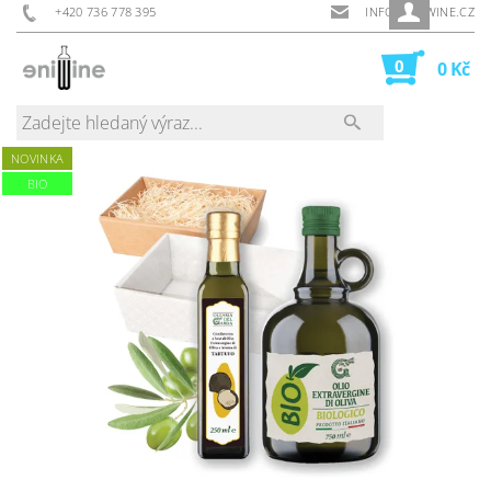
+420 736 778 395
INFO@ENIWINE.CZ
0
0 Kč
NOVINKA
BIO