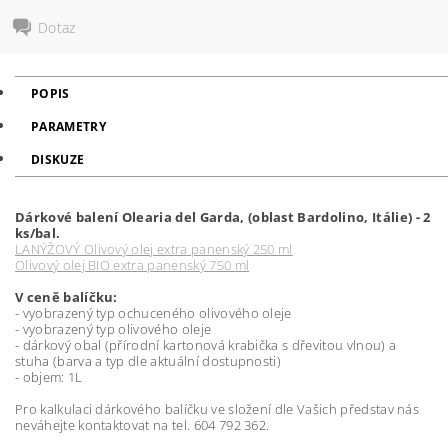
Dotaz
POPIS
PARAMETRY
DISKUZE
Dárkové balení
Olearia del Garda, (oblast Bardolino, Itálie) - 2
ks/bal.
LANÝŽOVÝ Olivový olej extra panenský 250 ml
Olivový olej BIO extra panenský 750 ml
V ceně balíčku:
- vyobrazený typ ochuceného olivového oleje
- vyobrazený typ olivového oleje
- dárkový obal (přírodní kartonová krabička s dřevitou vlnou) a
stuha (barva a typ dle aktuální dostupnosti)
- objem: 1L
Pro kalkulaci dárkového balíčku ve složení dle Vašich představ nás
neváhejte kontaktovat na tel. 604 792 362.