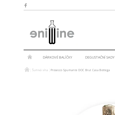
DÁRKOVÉ BALÍČKY
DEGUSTAČNÍ SADY
Šumivá vína
Prosecco Spumante DOC Brut Casa Bottega
SKLENIČKY
KALENDÁŘ AKCÍ
WINE TOU