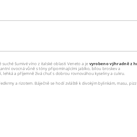
é suché šumivé víno z italské oblasti Veneto a je
vyrobeno výhradně z h
legantní ovocná vůně
s tóny připomínajícími jablko, bílou broskev a
í, lehká a příjemně živá chuť s dobrou rovnováhou kyseliny a cukru.
i předkrmy a rizotem. Báječně se hodí zvláště k divokým bylinkám, masu, piz