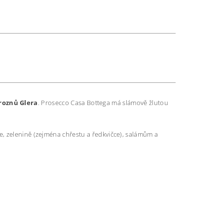
roznů Glera
. Prosecco Casa Bottega má slámově žlutou
ze, zelenině (zejména chřestu a ředkvičce), salámům a