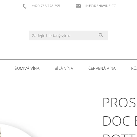
+420 736 778 395
INFO@ENIWINE.CZ
ŠUMIVÁ VÍNA
BÍLÁ VÍNA
ČERVENÁ VÍNA
RŮ
RS
DOPLŇKOVÝ PRODEJ
KONTAKTY
PROS
DOC 