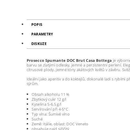
POPIS
PARAMETRY
DISKUZE
Prosecco Spumante DOC Brut Casa Bottega
je výborn
barvu se zlatými odlesky, jemné a perzistentní perlení. E
citrusové plody, jemné tóny akátových květů v závěru. Svěž
Ideální jako aperitiv a do koktejlů, dokonalé ladí s rybím
sýrům.
Obsah alkoholu 11 %
Zbytkový cukr 12 g/l
Kyselina 5-6,5 g/l
Servírování při 4-5°C
Typ vína: Šumivé víno
Suché
Země: Itálie, oblast: DOC Veneto
obsahuje oxid siřičitý