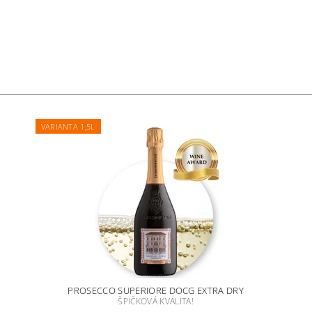
VARIANTA 1,5L
PROSECCO SUPERIORE DOCG EXTRA DRY
ŠPIČKOVÁ KVALITA!