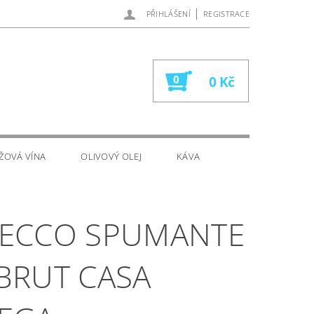
|
PŘIHLÁŠENÍ
REGISTRACE
0
0 Kč
ŽOVÁ VÍNA
OLIVOVÝ OLEJ
KÁVA
ECCO SPUMANTE
BRUT CASA