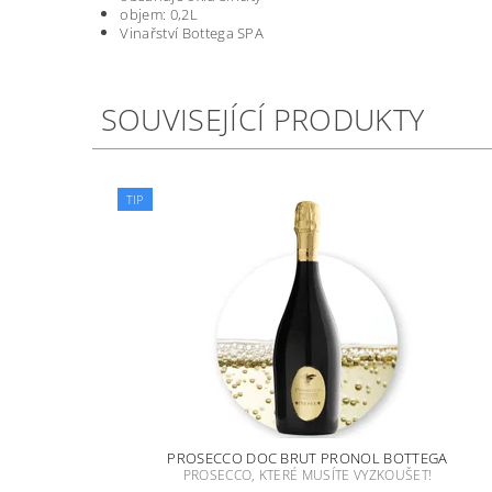
objem: 0,2L
Vinařství Bottega SPA
SOUVISEJÍCÍ PRODUKTY
TIP
PROSECCO DOC BRUT PRONOL BOTTEGA
PROSECCO, KTERÉ MUSÍTE VYZKOUŠET!