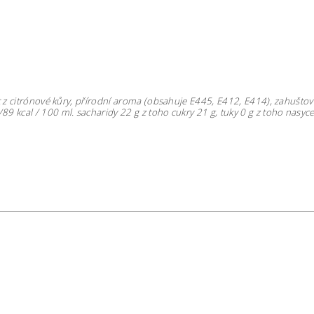
rát z citrónové kůry, přírodní aroma (obsahuje E445, E412, E414), zahušt
J/89 kcal / 100 ml. sacharidy 22 g z toho cukry 21
g, tuky 0 g z toho nasyce