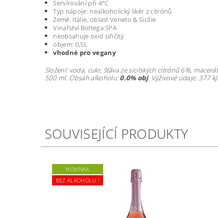
Servírování při 4°C
Typ nápoje: nealkoholický likér z citrónů
Země: Itálie, oblast Veneto & Sicílie
Vinařství Bottega SPA
neobsahuje oxid siřičitý
objem: 0,5L
vhodné pro vegany
Složení: voda, cukr, šťáva ze sicilských citrónů 6%, mace
500 ml. Obsah alkoholu:
0.0% obj
. Výživové údaje: 377 k
SOUVISEJÍCÍ PRODUKTY
NOVINKA
BEZ ALKOHOLU !