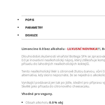
POPIS
PARAMETRY
DISKUZE
Limoncino 0.0 bez alkoholu -
LUXUSNÍ NOVINKA
!!!, 
Dlouhodobé zkušenosti vinařství Bottega SPA se zpracován
0.0 je inovativní nealkoholický nápoj, který ztělesňuje kom
přísadu do lahodných nealkoholických koktejlů.
Tento nealkoholický likér s citronově žlutou barvou, vůní
alternativa, kdy skoro nepoznáte, že se nejedná o alkokolic
Vynikající podávaná jen tak po jídle, ideální pro příprav
Skvělé jako přísada do citronového cheesecaku.
Vhodné pro vegany.
Obsah alkoholu
0.0 %
obj