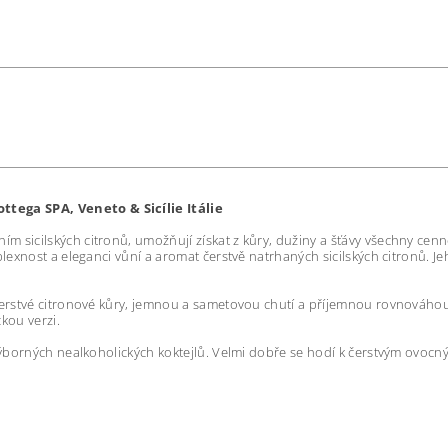
Bottega SPA, Veneto & Sicílie Itálie
ím sicilských citronů, umožňují získat z kůry, dužiny a šťávy všechny ce
plexnost a eleganci vůní a aromat čerstvě natrhaných sicilských citronů. Jeh
 čerstvé citronové kůry, jemnou a sametovou chutí a příjemnou rovnováhou
kou verzi.
u výborných nealkoholických koktejlů. Velmi dobře se hodí k čerstvým ovo