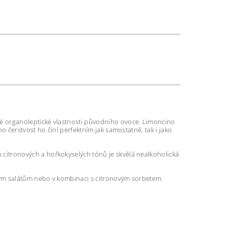
nné organoleptické vlastnosti původního ovoce. Limoncino
o čerstvost ho činí perfektním jak samostatně, tak i jako
 citronových a hořkokyselých tónů je skvělá nealkoholická
cným salátům nebo v kombinaci s citronovým sorbetem.