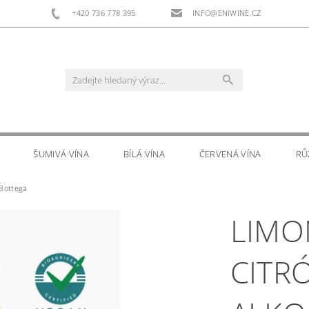
+420 736 778 395
INFO@ENIWINE.CZ
ŠUMIVÁ VÍNA
BÍLÁ VÍNA
ČERVENÁ VÍNA
RŮ
 Bottega
RS
DOPLŇKOVÝ PRODEJ
KONTAKTY
LIMO
CITR