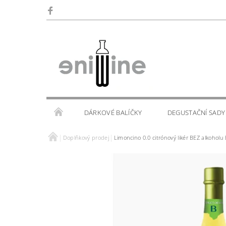
DÁRKOVÉ BALÍČKY
DEGUSTAČNÍ SADY
Doplňkový prodej
Limoncino 0.0 citrónový likér BEZ alkoholu
SKLENIČKY
KALENDÁŘ AKCÍ
WINE TOU