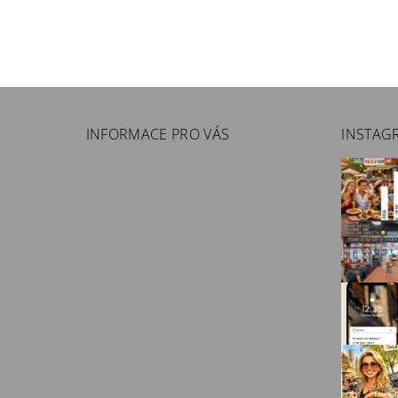
INFORMACE PRO VÁS
INSTAG
Obchodní podmínky
Zásady zpracování osobních údajů
Jak se hodnotí vína - ocenění
Doprava a ceny
Kontakty