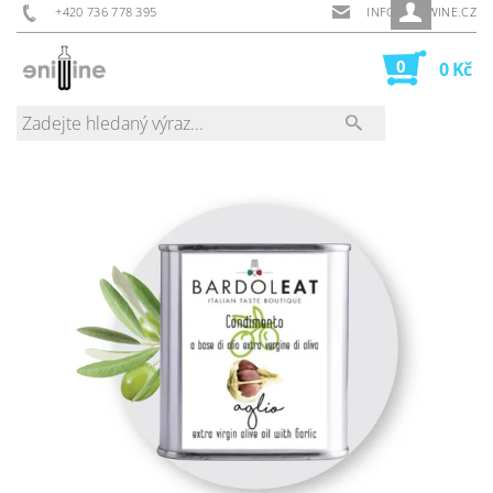
+420 736 778 395
INFO@ENIWINE.CZ
0
0 Kč