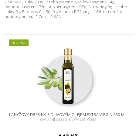
kj/900kcal; Tuky 100g - z toho mastné kyseliny nasycené 14g,
mononenasycené 73g, polynenasycené 7,5g; Sacharidy 0g - z toho
cukry 0g; Bílkoviny 0g, Sůl 0g; Vitamín E 22,4mg - 18% referenční
hodnoty příjmu. * Zdroj INRAN.
NOVINKA
LANÝŽOVÝ DRESINK S OLIVOVÝM OLEJEM EXTRA VIRGIN 250 ML
KVALITNÍ OLEJ S BÍLÝM LANÝŽEM