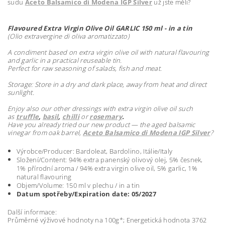
sudu
Aceto Balsamico di Modena IGP Silver
už jste měli?
Flavoured Extra Virgin Olive Oil GARLIC
150 ml - in a tin
(Olio extravergine di oliva aromatizzato)
A condiment based on extra virgin olive oil with natural flavouring
and garlic in a practical reuseable tin.
Perfect for raw seasoning of salads, fish and meat.
Storage: Store in a dry and dark place, away from heat and direct
sunlight.
Enjoy also our other dressings with extra virgin olive oil such
as
truffle
,
basil
,
chilli
or
rosemary
.
Have you already tried our new product — the aged balsamic
vinegar from oak barrel,
Aceto Balsamico di Modena IGP Silver
?
Výrobce/Producer: Bardoleat, Bardolino, Itálie/Italy
Složení/Content: 94% extra panenský olivový olej, 5% česnek,
1% přírodní aroma / 94% extra virgin olive oil, 5% garlic, 1%
natural flavouring
Objem/Volume: 150 ml v plechu / in a tin
Datum spotřeby/Expiration date: 05/2027
Další informace:
Průměrné výživové hodnoty na 100g*; En
ergetická hodnota 3762