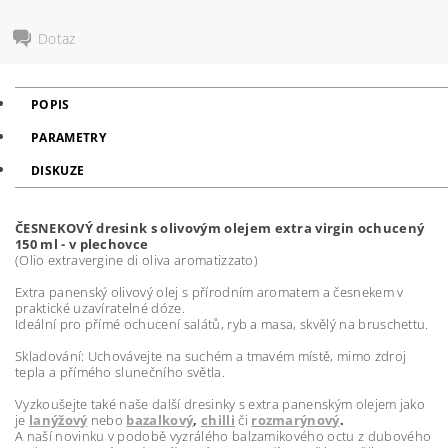
Dotaz
POPIS
PARAMETRY
DISKUZE
ČESNEKOVÝ dresink s olivovým olejem extra virgin ochucený
150 ml - v plechovce
(Olio extravergine di oliva aromatizzato)
Extra panenský olivový olej s přírodním aromatem a česnekem v
praktické uzavíratelné dóze.
Ideální pro přímé ochucení salátů, ryb a masa, skvělý na bruschettu.
Skladování: Uchovávejte na suchém a tmavém místě, mimo zdroj
tepla a přímého slunečního světla.
Vyzkoušejte také naše další dresinky s extra panenským olejem jako
je
lanýžový
nebo
bazalkový
,
chilli
či
rozmarýnový
.
A naší novinku v podobě vyzrálého balzamikového octu z dubového