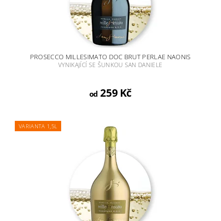
PROSECCO MILLESIMATO DOC BRUT PERLAE NAONIS
VYNIKAJÍCÍ SE ŠUNKOU SAN DANIELE
259 Kč
od
VARIANTA 1,5L