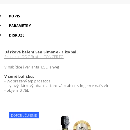
POPIS
PARAMETRY
DISKUZE
Dárkové balení San Simone - 1 ks/bal.
Prosecco DOC Brut IL CONCERTO
V nabídce i varianta 1,5L lahve!
V ceně balíčku:
- vyobrazený typ prosecca
- stylový dárkový obal (kartonová krabice s logem vinařství)
- objem: 0,75L
DOPORUČUJEME