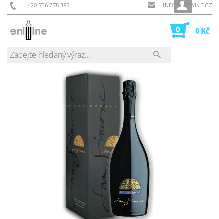
+420 736 778 395
INFO@ENIWINE.CZ
0
0 Kč