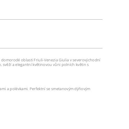
 z domorodé oblasti Friuli-Venezia Giulia v severovýchodní
 svěží a elegantní květinovou vůni polních květin s
inkami a polévkami. Perfektní se smetanovým dýňovým