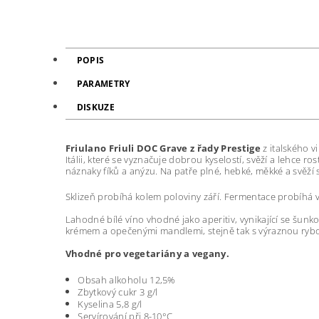
POPIS
PARAMETRY
DISKUZE
Friulano Friuli DOC Grave z řady Prestige
z italského v
Itálii, které se vyznačuje dobrou kyselostí, svěží a lehce ro
náznaky fíků a anýzu. Na patře plné, hebké, měkké a svěž
Sklizeň probíhá kolem poloviny září. Fermentace probíhá v
Lahodné bílé víno vhodné jako aperitiv, vynikající se šun
krémem a opečenými mandlemi, stejně tak s výraznou rybou,
Vhodné pro vegetariány a vegany.
Obsah alkoholu 12,5%
Zbytkový cukr 3 g/l
Kyselina 5,8 g/l
Servírování při 8-10
°C