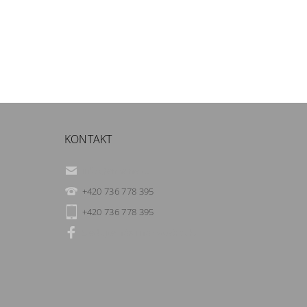
KONTAKT
info
@
eniwine.cz
+420 736 778 395
+420 736 778 395
Sledujte nás i na Facebooku