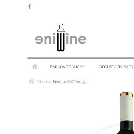
DÁRKOVÉ BALÍČKY
DEGUSTAČNÍ SADY
Bílá vína
Friulano DOC Prestige
SKLENIČKY
KALENDÁŘ AKCÍ
WINE TOU