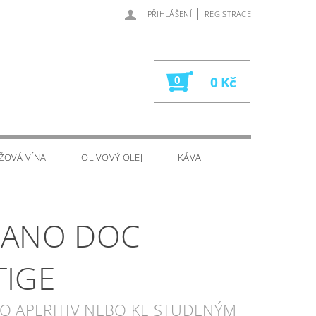
|
PŘIHLÁŠENÍ
REGISTRACE
0
0 Kč
ŽOVÁ VÍNA
OLIVOVÝ OLEJ
KÁVA
LANO DOC
TIGE
KO APERITIV NEBO KE STUDENÝM