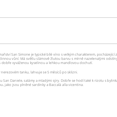
inařství San Simone je typické bílé víno s velkým charakterem, pocházející
stlinnou vůní.
Má světlu slámově žlutou barvu s mírně nazelenalými odstíny,
í s dobře vyváženou kyselinou a lehkou mandlovou dochutí.
 nerezovém tanku, lahvuje se 5 měsíců po sklizni.
kou San Daniele, salámy a mladými sýry. Dobře se hodí také k rizotu s byl
 jako jsou plněné sardinky a Baccalà alla vicentina.