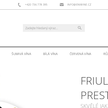
+420 736 778 395
INFO@ENIWINE.CZ
ŠUMIVÁ VÍNA
BÍLÁ VÍNA
ČERVENÁ VÍNA
RŮ
RS
DOPLŇKOVÝ PRODEJ
KONTAKTY
FRIU
PRES
SKVĚLÉ JA