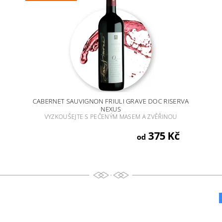
CABERNET SAUVIGNON FRIULI GRAVE DOC RISERVA
NEXUS
VYZKOUŠEJTE S PEČENÝM MASEM A ZVĚŘINOU
375 Kč
od