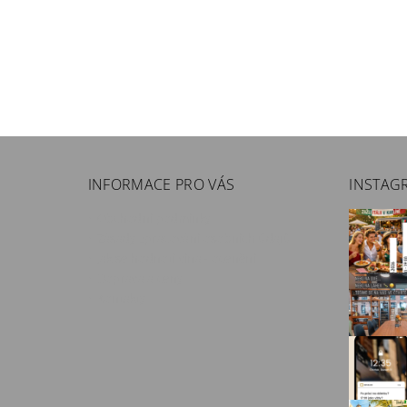
INFORMACE PRO VÁS
INSTAG
Obchodní podmínky
Zásady zpracování osobních údajů
Jak se hodnotí vína - ocenění
Doprava a ceny
Kontakty