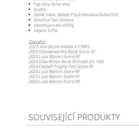
Typ vína: tiché víno
Suché
Země: Itálie, oblast: Friuli-Venezia Giulia DOC
Vinařství San Simone
obsahuje oxid siřičitý
objem: 0,75L
O
cenění:
2025 Vini Buoni d’Italia 4 STARS
2025 5Starwines-the Book Score 92
2025 Luca Maroni Score 92
2024 5StarWines Book 92 bodů (ze 100)
2024 Falstaff Trophy FVG Score 91
2024
Luca Maroni Score 90
2023 Luca Maroni Score 91
2022 Luca Maroni Score 93
SOUVISEJÍCÍ PRODUKTY